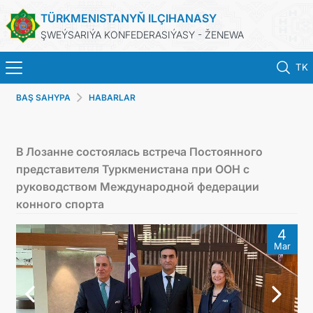
TÜRKMENISTANYŇ ILÇIHANASY
ŞWEÝSARIÝA KONFEDERASIÝASY - ŽENEWA
TK
BAŞ SAHYPA
HABARLAR
BAŞ SAHYPA
HABARLAR
В Лозанне состоялась встреча Постоянного
представителя Туркменистана при ООН с
TÜRKMENISTAN
руководством Международной федерации
конного спорта
KONSULLYK HYZMATLARY
4
Mar
DIM
ARAGATNAŞYK