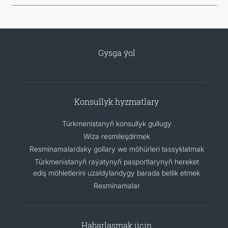
Gysga ýol
Konsullyk hyzmatlary
Türkmenistanyň konsullyk gullugy
Wiza resmileşdirmek
Resminamalardaky gollary we möhürleri tassyklatmak
Türkmenistanyň raýatynyň pasportlarynyň hereket
ediş möhletlerini uzaldylandygy barada bellik etmek
Resminamalar
Habarlaşmak üçin