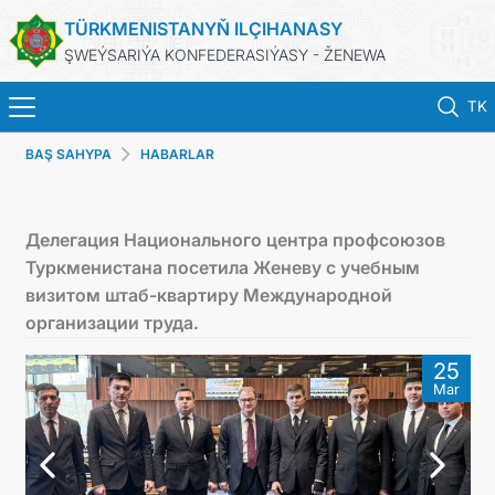
TÜRKMENISTANYŇ ILÇIHANASY
ŞWEÝSARIÝA KONFEDERASIÝASY - ŽENEWA
TK
BAŞ SAHYPA
HABARLAR
BAŞ SAHYPA
HABARLAR
Делегация Национального центра профсоюзов
Туркменистана посетила Женеву с учебным
TÜRKMENISTAN
визитом штаб-квартиру Международной
организации труда.
KONSULLYK HYZMATLARY
25
Mar
DIM
ARAGATNAŞYK