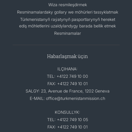
Wiza resmileşdirmek
Resminamalardaky gollary we möhürleri tassyklatmak
Türkmenistanyň raýatynyň pasportlarynyň hereket
ediş möhletlerini uzaldylandygy barada bellik etmek
Resminamalar
Habarlaşmak üçin
ILÇIHANA:
TEL: +4122 749 10 00
FAX: +4122 749 10 01
SALGY: 23, Avenue de France, 1202 Geneva
E-MAIL: office@turkmenistanmission.ch
KONSULLYK:
TEL: +4122 749 10 05
FAX: +4122 749 10 01