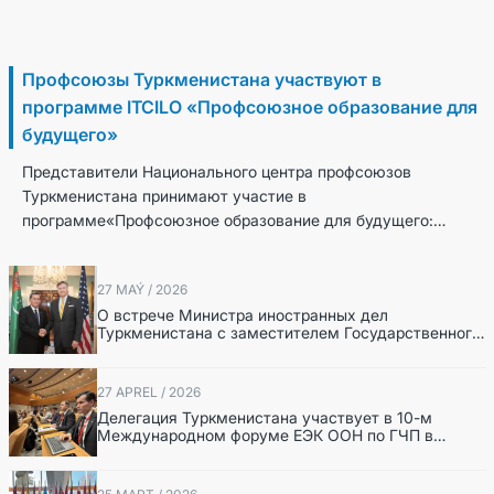
30 Iýun / 2026
Профсоюзы Туркменистана участвуют в
программе ITCILO «Профсоюзное образование для
будущего»
Представители Национального центра профсоюзов
Туркменистана принимают участие в
программе«Профсоюзное образование для будущего:
знакомство с образовательными решениями
Международного учебного це...
27 MAÝ / 2026
О встрече Министра иностранных дел
Туркменистана с заместителем Государственного
секретаря США
27 APREL / 2026
Делегация Туркменистана участвует в 10-м
Международном форуме ЕЭК ООН по ГЧП в
Барселоне