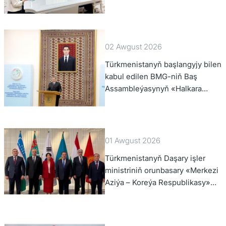
02 Awgust 2026
Türkmenistanyň başlangyjy bilen
kabul edilen BMG-niň Baş
Assambleýasynyň «Halkara
hukugynyň ýyly, 2028-nji ýyl»
atly Kararnamasyny durmuşa
geçirmegiň ýolunda
01 Awgust 2026
Türkmenistanyň Daşary işler
ministriniň orunbasary «Merkezi
Aziýa – Koreýa Respublikasy»
hyzmatdaşlyk forumynyň ýokary
derejeli wezipeli adamlarynyň
mejlisine gatnaşdy