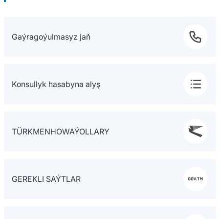
Gaýragoýulmasyz jaň
Konsullyk hasabyna alyş
TÜRKMENHOWAÝOLLARY
GEREKLI SAÝTLAR