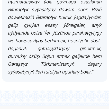
hyzmatdaşlygy ýola goýmaga esaslanan
Bitaraplyk syýasatyny dowam eder. Biziň
döwletimiziň Bitaraplyk hukuk ýagdaýyndan
gelip çykýan esasy ýörelgeler, anyk
aýdylanda bolsa Ýer ýüzünde parahatçylygy
we howpsuzlygy berkitmek, hoşniýetli, dost-
doganlyk gatnaşyklaryny giňeltmek,
durnukly ösüşi üpjün etmek geljekde hem
Garaşsyz Türkmenistanyň daşary
syýasatynyň ileri tutulýan ugurlary bolar."