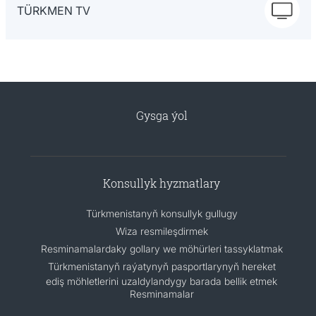
TÜRKMEN TV
Gysga ýol
Konsullyk hyzmatlary
Türkmenistanyň konsullyk gullugy
Wiza resmileşdirmek
Resminamalardaky gollary we möhürleri tassyklatmak
Türkmenistanyň raýatynyň pasportlarynyň hereket
ediş möhletlerini uzaldylandygy barada bellik etmek
Resminamalar