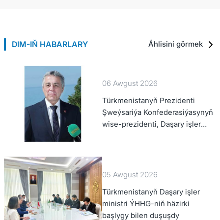
DIM-IŇ HABARLARY
Ählisini görmek
06 Awgust 2026
Türkmenistanyň Prezidenti
Şweýsariýa Konfederasiýasynyň
wise-prezidenti, Daşary işler
federal departamentiniň
başlygyny kabul etdi
05 Awgust 2026
Türkmenistanyň Daşary işler
ministri ÝHHG-niň häzirki
başlygy bilen duşuşdy