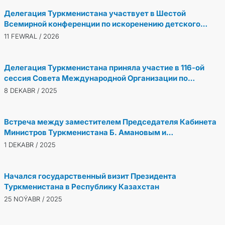
Делегация Туркменистана участвует в Шестой
Всемирной конференции по искоренению детского
труда
11 FEWRAL / 2026
Делегация Туркменистана приняла участие в 116-ой
сессия Совета Международной Организации по
Миграции
8 DEKABR / 2025
Встреча между заместителем Председателя Кабинета
Министров Туркменистана Б. Амановым и
Исполнительным директором Глобального Газового
1 DEKABR / 2025
Центра В. Дюкро
Начался государственный визит Президента
Туркменистана в Республику Казахстан
25 NOÝABR / 2025