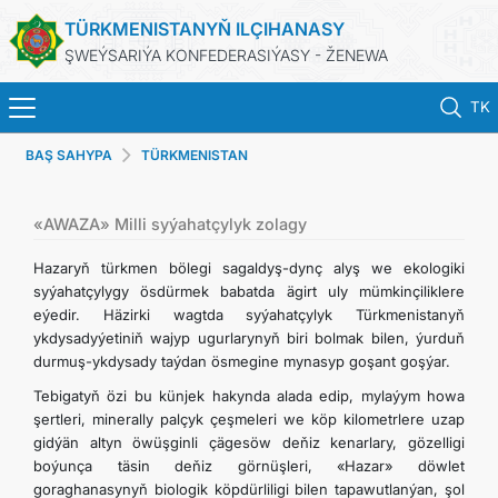
TÜRKMENISTANYŇ ILÇIHANASY
ŞWEÝSARIÝA KONFEDERASIÝASY - ŽENEWA
TK
BAŞ SAHYPA
TÜRKMENISTAN
BAŞ SAHYPA
HABARLAR
«AWAZA» Milli syýahatçylyk zolagy
Hazaryň türkmen bölegi sagaldyş-dynç alyş we ekologiki
TÜRKMENISTAN
syýahatçylygy ösdürmek babatda ägirt uly mümkinçiliklere
eýedir. Häzirki wagtda syýahatçylyk Türkmenistanyň
ykdysadyýetiniň wajyp ugurlarynyň biri bolmak bilen, ýurduň
KONSULLYK HYZMATLARY
durmuş-ykdysady taýdan ösmegine mynasyp goşant goşýar.
Tebigatyň özi bu künjek hakynda alada edip, mylaýym howa
DIM
şertleri, minerally palçyk çeşmeleri we köp kilometrlere uzap
gidýän altyn öwüşginli çägesöw deňiz kenarlary, gözelligi
ARAGATNAŞYK
boýunça täsin deňiz görnüşleri, «Hazar» döwlet
goraghanasynyň biologik köpdürliligi bilen tapawutlanýan, şol