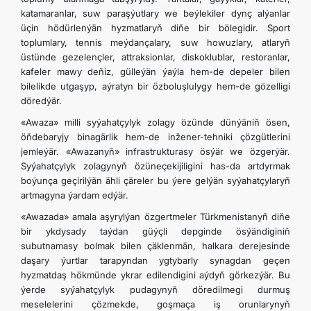
katamaranlar, suw paraşýutlary we beýlekiler dynç alýanlar
üçin hödürlenýän hyzmatlaryň diňe bir bölegidir. Sport
toplumlary, tennis meýdançalary, suw howuzlary, atlaryň
üstünde gezelençler, attraksionlar, diskoklublar, restoranlar,
kafeler mawy deňiz, gülleýän ýaýla hem-de depeler bilen
bilelikde utgaşyp, aýratyn bir özboluşlulygy hem-de gözelligi
döredýär.
«Awaza» milli syýahatçylyk zolagy özünde dünýäniň ösen,
öňdebaryjy binagärlik hem-de inžener-tehniki çözgütlerini
jemleýär. «Awazanyň» infrastrukturasy ösýär we özgerýär.
Syýahatçylyk zolagynyň özüneçekijiligini has-da artdyrmak
boýunça geçirilýän ähli çäreler bu ýere gelýän syýahatçylaryň
artmagyna ýardam edýär.
«Awazada» amala aşyrylýan özgertmeler Türkmenistanyň diňe
bir ykdysady taýdan güýçli depginde ösýändiginiň
subutnamasy bolmak bilen çäklenmän, halkara derejesinde
daşary ýurtlar tarapyndan ygtybarly synagdan geçen
hyzmatdaş hökmünde ykrar edilendigini aýdyň görkezýär. Bu
ýerde syýahatçylyk pudagynyň döredilmegi durmuş
meselelerini çözmekde, goşmaça iş orunlarynyň