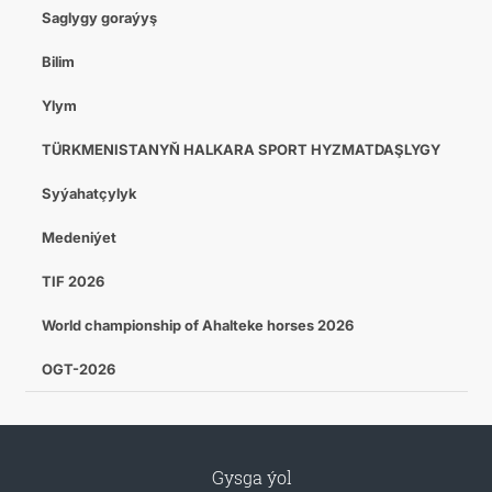
Saglygy goraýyş
Bilim
Ylym
TÜRKMENISTANYŇ HALKARA SPORT HYZMATDAŞLYGY
Syýahatçylyk
Medeniýet
TIF 2026
World championship of Ahalteke horses 2026
OGT-2026
Gysga ýol