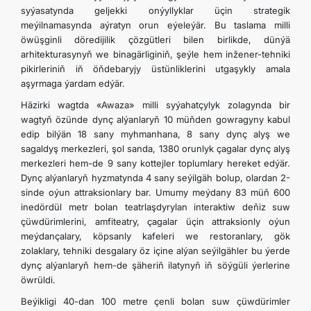
syýasatynda geljekki onýyllyklar üçin strategik
meýilnamasynda aýratyn orun eýeleýär. Bu taslama milli
öwüşginli döredijilik çözgütleri bilen birlikde, dünýä
arhitekturasynyň we binagärliginiň, şeýle hem inžener-tehniki
pikirleriniň iň öňdebaryjy üstünliklerini utgaşykly amala
aşyrmaga ýardam edýär.
Häzirki wagtda «Awaza» milli syýahatçylyk zolagynda bir
wagtyň özünde dynç alýanlaryň 10 müňden gowragyny kabul
edip bilýän 18 sany myhmanhana, 8 sany dynç alyş we
sagaldyş merkezleri, şol sanda, 1380 orunlyk çagalar dynç alyş
merkezleri hem-de 9 sany kottejler toplumlary hereket edýär.
Dynç alýanlaryň hyzmatynda 4 sany seýilgäh bolup, olardan 2-
sinde oýun attraksionlary bar. Umumy meýdany 83 müň 600
inedördül metr bolan teatrlaşdyrylan interaktiw deňiz suw
çüwdürimlerini, amfiteatry, çagalar üçin attraksionly oýun
meýdançalary, köpsanly kafeleri we restoranlary, gök
zolaklary, tehniki desgalary öz içine alýan seýilgähler bu ýerde
dynç alýanlaryň hem-de şäheriň ilatynyň iň söýgüli ýerlerine
öwrüldi.
Beýikligi 40-dan 100 metre çenli bolan suw çüwdürimler