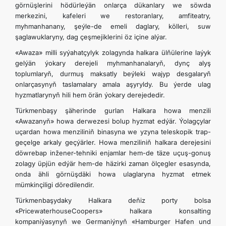
görnüşlerini hödürleýän onlarça dükanlary we söwda
merkezini, kafeleri we restoranlary, amfiteatry,
myhmanhanany, şeýle-de emeli daglary, kölleri, suw
şaglawuklaryny, dag çeşmejiklerini öz içine alýar.
«Awaza» milli syýahatçylyk zolagynda halkara ülňülerine laýyk
gelýän ýokary derejeli myhmanhanalaryň, dynç alyş
toplumlaryň, durmuş maksatly beýleki wajyp desgalaryň
onlarçasynyň taslamalary amala aşyryldy. Bu ýerde ulag
hyzmatlarynyň hili hem örän ýokary derejededir.
Türkmenbaşy şäherinde gurlan Halkara howa menzili
«Awazanyň» howa derwezesi bolup hyzmat edýär. Ýolagçylar
uçardan howa menziliniň binasyna we yzyna teleskopik trap-
geçelge arkaly geçýärler. Howa menziliniň halkara derejesini
döwrebap inžener-tehniki enjamlar hem-de täze uçuş-gonuş
zolagy üpjün edýär hem-de häzirki zaman ölçegler esasynda,
onda ähli görnüşdäki howa ulaglaryna hyzmat etmek
mümkinçiligi döredilendir.
Türkmenbaşydaky Halkara deňiz porty bolsa
«PricewaterhouseCoopers» halkara konsalting
kompaniýasynyň we Germaniýnyň «Hamburger Hafen und