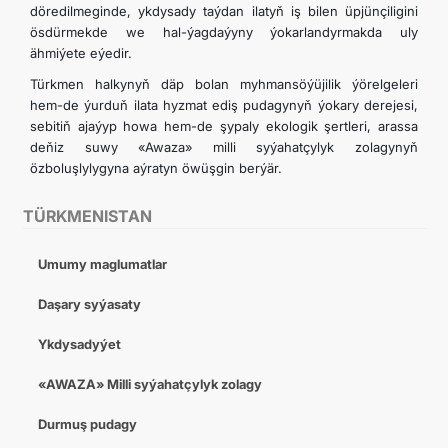
döredilmeginde, ykdysady taýdan ilatyň iş bilen üpjünçiligini
ösdürmekde we hal-ýagdaýyny ýokarlandyrmakda uly
ähmiýete eýedir.
Türkmen halkynyň däp bolan myhmansöýüjilik ýörelgeleri
hem-de ýurduň ilata hyzmat ediş pudagynyň ýokary derejesi,
sebitiň ajaýyp howa hem-de şypaly ekologik şertleri, arassa
deňiz suwy «Awaza» milli syýahatçylyk zolagynyň
özboluşlylygyna aýratyn öwüşgin berýär.
TÜRKMENISTAN
Umumy maglumatlar
Daşary syýasaty
Ykdysadyýet
«AWAZA» Milli syýahatçylyk zolagy
Durmuş pudagy