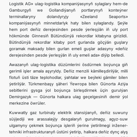
Logistik AG» ulag-logistika kompaniýasynyň sylaglary hem-de
Gamburgyň we Gollandiýanyň portlarynyň konteýner
terminallaryny dolandyryjy «Zeeland Seaports»
kompaniýasynyň minnetdarlyk haty bilen sylaglandy. Şeýle
hem port deňiz derejesinden pesde ýerleşýän iň uly port
hökmünde Ginnesiň Bütündünýä rekordlar kitabyna girizildi.
Bütindünýä rekordlar kitaby port gurlanda göçýän guşlary
goramak maksady bilen gurlan emeli guşlar adasyny «deňiz
derejesinden pesde ýerleşýän iň uly emeli ada» diýip belledi.
Awazanyň ulag-logistika düzümlerini ösdürmek boýunça giň
gerimli işler amala aşyryldy. Deňiz menzili kämilleşdirilýär, milli
flotuň üsti täze teplohodlar, ýahtalar we beýleki gämiler bilen
ýetirilýär. Türkmenbaşy şäheri Ýewropa bilen Günorta Aziýa
sebitlerini gysga ýol boýunça birleşdirmek üçin gurulýan
Demirgazyk — Günorta halkara ulag geçelgesiniň demir ýol
merkezine öwrüler.
Kuwwatly gaz turbinaly elektrik stansiýanyň, deňiz suwuny
süýjediji we arassalaýjy desgalaryň gurulmagy, agyz-suw
ulgamyny çekmek boýunça işleriň ýerine ýetirilmegi inžener-
tehniki infrastrukturanyň üstüni ýetirip, halkara deňiz dynç alyş