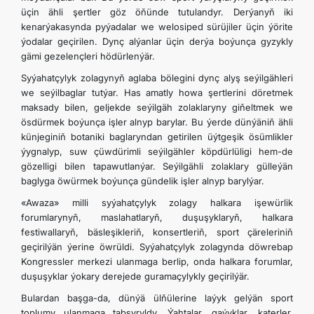
üçin ähli şertler göz öňünde tutulandyr. Derýanyň iki
kenarýakasynda pyýadalar we welosiped sürüjiler üçin ýörite
ýodalar geçirilen. Dynç alýanlar üçin derýa boýunça gyzykly
gämi gezelençleri hödürlenýär.
Syýahatçylyk zolagynyň aglaba bölegini dynç alyş seýilgähleri
we seýilbaglar tutýar. Has amatly howa şertlerini döretmek
maksady bilen, geljekde seýilgäh zolaklaryny giňeltmek we
ösdürmek boýunça işler alnyp barylar. Bu ýerde dünýäniň ähli
künjeginiň botaniki baglaryndan getirilen üýtgeşik ösümlikler
ýygnalyp, suw çüwdürimli seýilgähler köpdürlüligi hem-de
gözelligi bilen tapawutlanýar. Seýilgähli zolaklary gülleýän
baglyga öwürmek boýunça gündelik işler alnyp barylýar.
«Awaza» milli syýahatçylyk zolagy halkara işewürlik
forumlarynyň, maslahatlaryň, duşuşyklaryň, halkara
festiwallaryň, bäsleşikleriň, konsertleriň, sport çäreleriniň
geçirilýän ýerine öwrüldi. Syýahatçylyk zolagynda döwrebap
Kongressler merkezi ulanmaga berlip, onda halkara forumlar,
duşuşyklar ýokary derejede guramaçylykly geçirilýär.
Bulardan başga-da, dünýä ülňülerine laýyk gelýän sport
toplumy ulanmaga tabşyryldy. Ýahtalar, gaýyklar, katerler,