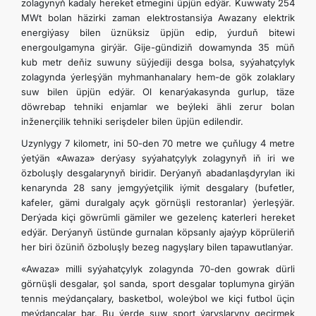
zolagynyň kadaly hereket etmegini üpjün edýär. Kuwwaty 254
MWt bolan häzirki zaman elektrostansiýa Awazany elektrik
energiýasy bilen üznüksiz üpjün edip, ýurduň bitewi
energoulgamyna girýär. Gije-gündiziň dowamynda 35 müň
kub metr deňiz suwuny süýjediji desga bolsa, syýahatçylyk
zolagynda ýerleşýän myhmanhanalary hem-de gök zolaklary
suw bilen üpjün edýär. Ol kenarýakasynda gurlup, täze
döwrebap tehniki enjamlar we beýleki ähli zerur bolan
inženerçilik tehniki serişdeler bilen üpjün edilendir.
Uzynlygy 7 kilometr, ini 50-den 70 metre we çuňlugy 4 metre
ýetýän «Awaza» derýasy syýahatçylyk zolagynyň iň iri we
özboluşly desgalarynyň biridir. Derýanyň abadanlaşdyrylan iki
kenarynda 28 sany jemgyýetçilik iýmit desgalary (bufetler,
kafeler, gämi duralgaly açyk görnüşli restoranlar) ýerleşýär.
Derýada kiçi göwrümli gämiler we gezelenç katerleri hereket
edýär. Derýanyň üstünde gurnalan köpsanly ajaýyp köprüleriň
her biri özüniň özboluşly bezeg nagyşlary bilen tapawutlanýar.
«Awaza» milli syýahatçylyk zolagynda 70-den gowrak dürli
görnüşli desgalar, şol sanda, sport desgalar toplumyna girýän
tennis meýdançalary, basketbol, woleýbol we kiçi futbol üçin
meýdançalar bar. Bu ýerde suw sport ýaryşlaryny geçirmek