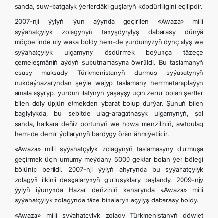
sanda, suw-batgalyk ýerlerdäki guşlaryň köpdürliligini eçilipdir.
2007-nji ýylyň iýun aýynda geçirilen «Awaza» milli
syýahatçylyk zolagynyň tanyşdyrylyş dabarasy dünýä
möçberinde uly waka boldy hem-de ýurdumyzyň dynç alyş we
syýahatçylyk ulgamyny ösdürmek boýunça täzeçe
çemeleşmäniň aýdyň subutnamasyna öwrüldi. Bu taslamanyň
esasy maksady Türkmenistanyň durmuş syýasatynyň
nukdaýnazaryndan şeýle wajyp taslamany hemmetaraplaýyn
amala aşyryp, ýurduň ilatynyň ýaşaýşy üçin zerur bolan şertler
bilen doly üpjün etmekden ybarat bolup durýar. Şunuň bilen
baglylykda, bu sebitde ulag-aragatnaşyk ulgamynyň, şol
sanda, halkara deňiz portunyň we howa menziliniň, awtoulag
hem-de demir ýollarynyň bardygy örän ähmiýetlidir.
«Awaza» milli syýahatçylyk zolagynyň taslamasyny durmuşa
geçirmek üçin umumy meýdany 5000 gektar bolan ýer bölegi
bölünip berildi. 2007-nji ýylyň ahyrynda bu syýahatçylyk
zolagyň ilkinji desgalarynyň gurluşyklary başlandy. 2009-njy
ýylyň iýunynda Hazar deňziniň kenarynda «Awaza» milli
syýahatçylyk zolagynda täze binalaryň açylyş dabarasy boldy.
«Awaza» milli syýahatçylyk zolagy Türkmenistanyň döwlet