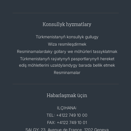
Konsullyk hyzmatlary
Türkmenistanyň konsullyk gullugy
Wiza resmileşdirmek
Resminamalardaky gollary we möhürleri tassyklatmak
Türkmenistanyň raýatynyň pasportlarynyň hereket
ediş möhletlerini uzaldylandygy barada bellik etmek
Resminamalar
Habarlaşmak üçin
ILÇIHANA:
TEL: +4122 749 10 00
FAX: +4122 749 10 01
SALGY: 23, Avenue de France, 1202 Geneva