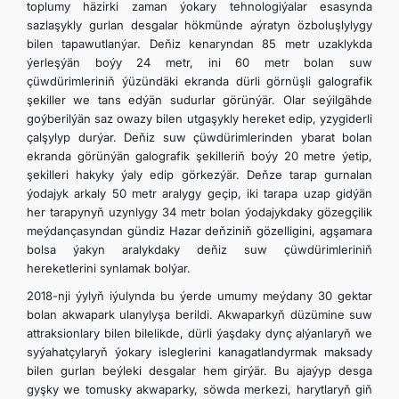
toplumy häzirki zaman ýokary tehnologiýalar esasynda
sazlaşykly gurlan desgalar hökmünde aýratyn özboluşlylygy
bilen tapawutlanýar. Deňiz kenaryndan 85 metr uzaklykda
ýerleşýän boýy 24 metr, ini 60 metr bolan suw
çüwdürimleriniň ýüzündäki ekranda dürli görnüşli galografik
şekiller we tans edýän sudurlar görünýär. Olar seýilgähde
goýberilýän saz owazy bilen utgaşykly hereket edip, yzygiderli
çalşylyp durýar. Deňiz suw çüwdürimlerinden ybarat bolan
ekranda görünýän galografik şekilleriň boýy 20 metre ýetip,
şekilleri hakyky ýaly edip görkezýär. Deňze tarap gurnalan
ýodajyk arkaly 50 metr aralygy geçip, iki tarapa uzap gidýän
her tarapynyň uzynlygy 34 metr bolan ýodajykdaky gözegçilik
meýdançasyndan gündiz Hazar deňziniň gözelligini, agşamara
bolsa ýakyn aralykdaky deňiz suw çüwdürimleriniň
hereketlerini synlamak bolýar.
2018-nji ýylyň iýulynda bu ýerde umumy meýdany 30 gektar
bolan akwapark ulanylyşa berildi. Akwaparkyň düzümine suw
attraksionlary bilen bilelikde, dürli ýaşdaky dynç alýanlaryň we
syýahatçylaryň ýokary isleglerini kanagatlandyrmak maksady
bilen gurlan beýleki desgalar hem girýär. Bu ajaýyp desga
gyşky we tomusky akwaparky, söwda merkezi, harytlaryň giň