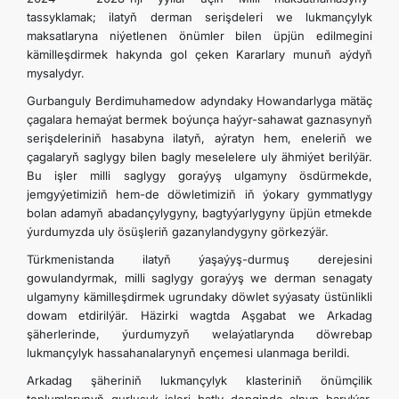
tassyklamak; ilatyň derman serişdeleri we lukmançylyk
maksatlaryna niýetlenen önümler bilen üpjün edilmegini
kämilleşdirmek hakynda gol çeken Kararlary munuň aýdyň
mysalydyr.
Gurbanguly Berdimuhamedow adyndaky Howandarlyga mätäç
çagalara hemaýat bermek boýunça haýyr-sahawat gaznasynyň
serişdeleriniň hasabyna ilatyň, aýratyn hem, eneleriň we
çagalaryň saglygy bilen bagly meselelere uly ähmiýet berilýär.
Bu işler milli saglygy goraýyş ulgamyny ösdürmekde,
jemgyýetimiziň hem-de döwletimiziň iň ýokary gymmatlygy
bolan adamyň abadançylygyny, bagtyýarlygyny üpjün etmekde
ýurdumyzda uly ösüşleriň gazanylandygyny görkezýär.
Türkmenistanda ilatyň ýaşaýyş-durmuş derejesini
gowulandyrmak, milli saglygy goraýyş we derman senagaty
ulgamyny kämilleşdirmek ugrundaky döwlet syýasaty üstünlikli
dowam etdirilýär. Häzirki wagtda Aşgabat we Arkadag
şäherlerinde, ýurdumyzyň welaýatlarynda döwrebap
lukmançylyk hassahanalarynyň ençemesi ulanmaga berildi.
Arkadag şäheriniň lukmançylyk klasteriniň önümçilik