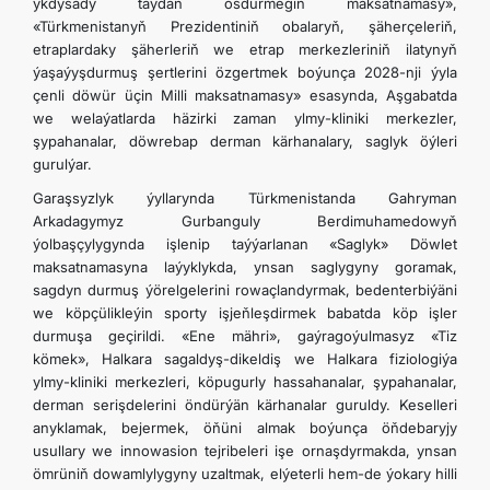
ykdysady taýdan ösdürmegiň maksatnamasy»,
«Türkmenistanyň Prezidentiniň obalaryň, şäherçeleriň,
etraplardaky şäherleriň we etrap merkezleriniň ilatynyň
ýaşaýyşdurmuş şertlerini özgertmek boýunça 2028-nji ýyla
çenli döwür üçin Milli maksatnamasy» esasynda, Aşgabatda
we welaýatlarda häzirki zaman ylmy-kliniki merkezler,
şypahanalar, döwrebap derman kärhanalary, saglyk öýleri
gurulýar.
Garaşsyzlyk ýyllarynda Türkmenistanda Gahryman
Arkadagymyz Gurbanguly Berdimuhamedowyň
ýolbaşçylygynda işlenip taýýarlanan «Saglyk» Döwlet
maksatnamasyna laýyklykda, ynsan saglygyny goramak,
sagdyn durmuş ýörelgelerini rowaçlandyrmak, bedenterbiýäni
we köpçülikleýin sporty işjeňleşdirmek babatda köp işler
durmuşa geçirildi. «Ene mähri», gaýragoýulmasyz «Tiz
kömek», Halkara sagaldyş-dikeldiş we Halkara fiziologiýa
ylmy-kliniki merkezleri, köpugurly hassahanalar, şypahanalar,
derman serişdelerini öndürýän kärhanalar guruldy. Keselleri
anyklamak, bejermek, öňüni almak boýunça öňdebaryjy
usullary we innowasion tejribeleri işe ornaşdyrmakda, ynsan
ömrüniň dowamlylygyny uzaltmak, elýeterli hem-de ýokary hilli