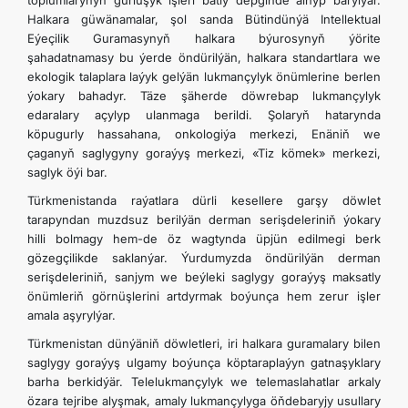
toplumlarynyň gurluşyk işleri batly depginde alnyp barylýar.
Halkara güwänamalar, şol sanda Bütindünýä Intellektual
Eýeçilik Guramasynyň halkara býurosynyň ýörite
şahadatnamasy bu ýerde öndürilýän, halkara standartlara we
ekologik talaplara laýyk gelýän lukmançylyk önümlerine berlen
ýokary bahadyr. Täze şäherde döwrebap lukmançylyk
edaralary açylyp ulanmaga berildi. Şolaryň hatarynda
köpugurly hassahana, onkologiýa merkezi, Enäniň we
çaganyň saglygyny goraýyş merkezi, «Tiz kömek» merkezi,
saglyk öýi bar.
Türkmenistanda raýatlara dürli kesellere garşy döwlet
tarapyndan muzdsuz berilýän derman serişdeleriniň ýokary
hilli bolmagy hem-de öz wagtynda üpjün edilmegi berk
gözegçilikde saklanýar. Ýurdumyzda öndürilýän derman
serişdeleriniň, sanjym we beýleki saglygy goraýyş maksatly
önümleriň görnüşlerini artdyrmak boýunça hem zerur işler
amala aşyrylýar.
Türkmenistan dünýäniň döwletleri, iri halkara guramalary bilen
saglygy goraýyş ulgamy boýunça köptaraplaýyn gatnaşyklary
barha berkidýär. Telelukmançylyk we telemaslahatlar arkaly
özara tejribe alyşmak, amaly lukmançylyga öňdebaryjy usullary