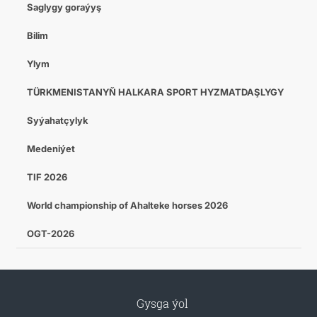
Saglygy goraýyş
Bilim
Ylym
TÜRKMENISTANYŇ HALKARA SPORT HYZMATDAŞLYGY
Syýahatçylyk
Medeniýet
TIF 2026
World championship of Ahalteke horses 2026
OGT-2026
Gysga ýol