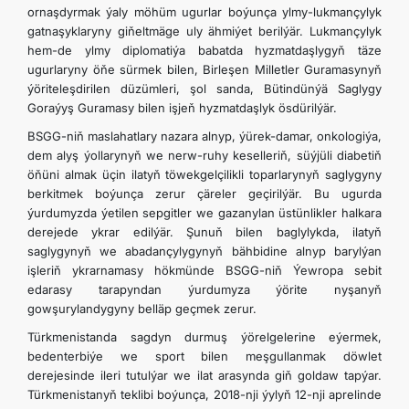
ornaşdyrmak ýaly möhüm ugurlar boýunça ylmy-lukmançylyk
gatnaşyklaryny gi­ňeltmäge uly ähmiýet berilýär. Lukmançylyk
hem-de ylmy diplomatiýa babatda hyzmatdaşlygyň täze
ugurlaryny öňe sürmek bilen, Birleşen Milletler Guramasynyň
ýöriteleşdirilen düzümleri, şol sanda, Bütindünýä Saglygy
Goraýyş Guramasy bilen işjeň hyzmatdaşlyk ösdürilýär.
BSGG-niň maslahatlary nazara alnyp, ýürek-damar, onkologiýa,
dem alyş ýollarynyň we nerw-ruhy keselleriň, süýjüli diabetiň
öňüni almak üçin ilatyň töwekgelçilikli toparlarynyň saglygyny
berkitmek boýunça zerur çäreler geçirilýär. Bu ugurda
ýurdumyzda ýetilen sepgitler we gazanylan üstünlikler halkara
derejede ykrar edilýär. Şunuň bilen baglylykda, ilatyň
saglygynyň we abadançylygynyň bähbidine alnyp barylýan
işleriň ykrarnamasy hökmünde BSGG-niň Ýewropa sebit
edarasy tarapyndan ýurdumyza ýörite nyşanyň
gowşurylandygyny belläp geçmek zerur.
Türkmenistanda sagdyn durmuş ýörelgelerine eýermek,
bedenterbiýe we sport bilen meşgullanmak döwlet
derejesinde ileri tutulýar we ilat arasynda giň goldaw tapýar.
Türkmenistanyň teklibi boýunça, 2018-nji ýylyň 12-nji aprelinde