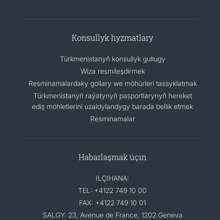
Konsullyk hyzmatlary
Türkmenistanyň konsullyk gullugy
Wiza resmileşdirmek
Resminamalardaky gollary we möhürleri tassyklatmak
Türkmenistanyň raýatynyň pasportlarynyň hereket
ediş möhletlerini uzaldylandygy barada bellik etmek
Resminamalar
Habarlaşmak üçin
ILÇIHANA:
TEL: +4122 749 10 00
FAX: +4122 749 10 01
SALGY: 23, Avenue de France, 1202 Geneva