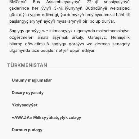
BMG-niň Baş Assambleýasynyň 72-nji sessiýasynyň
çäklerinde her ýylyň 3-nji iýunynyň Bütindünýä welosiped
güni diýlip yglan edilmegi, ýurdumyzyň umymyadamzat bähbitli
başlangyçlarynyň aýdyň mysallarynyň biri bolup durýar.
Saglygy goraýyş we lukmançylyk ulgamynda maksatnamalaýyn
özgertmeleri amala aşyrmak arkaly, Garaşsyz, Hemişelik
bitarap döwletimiziň saglygy goraýyş we derman senagaty
ulgamynda täze ösüşler netijeli üpjün edilýär.
TÜRKMENISTAN
Umumy maglumatlar
Daşary syýasaty
Ykdysadyýet
«AWAZA» Milli syýahatçylyk zolagy
Durmuş pudagy