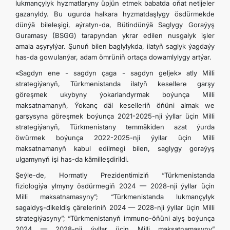
lukmançylyk hyzmatlaryny üpjün etmek babatda oňat netijeler
gazanyldy. Bu ugurda halkara hyzmatdaşlygy ösdürmekde
dünýä bileleşigi, aýratyn-da, Bütindünýä Saglygy Goraýyş
Guramasy (BSGG) tarapyndan ykrar edilen nusgalyk işler
amala aşyrylýar. Şunuň bilen baglylykda, ilatyň saglyk ýagdaýy
has-da gowulanýar, adam ömrüniň ortaça dowamlylygy artýar.
«Sagdyn ene - sagdyn çaga - sagdyn geljek» atly Milli
strategiýanyň, Türkmenistanda ilatyň kesellere garşy
göreşmek ukybyny ýokarlandyrmak boýunça Milli
maksatnamanyň, Ýokanç däl keselleriň öňüni almak we
garşysyna göreşmek boýunça 2021-2025-nji ýyllar üçin Milli
strategiýanyň, Türkmenistany temmäkiden azat ýurda
öwürmek boýunça 2022-2025-nji ýyllar üçin Milli
maksatnamanyň kabul edilmegi bilen, saglygy goraýyş
ulgamynyň işi has-da kämilleşdirildi.
Şeýle-de, Hormatly Prezidentimiziň “Türkmenistanda
fiziologiýa ylmyny ösdürmegiň 2024 — 2028-nji ýyllar üçin
Milli maksatnamasyny”; “Türkmenistanda lukmançylyk
sagaldyş-dikeldiş çäreleriniň 2024 — 2028-nji ýyllar üçin Milli
strategiýasyny”; “Türkmenistanyň immuno-öňüni alyş boýunça
2024 — 2028-nji ýyllar üçin Milli maksatnamasyny”