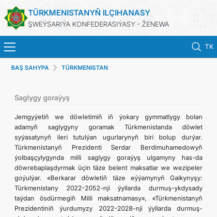
TÜRKMENISTANYŇ ILÇIHANASY
ŞWEÝSARIÝA KONFEDERASIÝASY - ŽENEWA
TK
BAŞ SAHYPA
TÜRKMENISTAN
BAŞ SAHYPA
HABARLAR
Saglygy goraýyş
Jemgyýetiň we döwletimiň iň ýokary gymmatlygy bolan
TÜRKMENISTAN
adamyň saglygyny goramak Türkmenistanda döwlet
syýasatynyň ileri tutulýan ugurlarynyň biri bolup durýar.
Türkmenistanyň Prezidenti Serdar Berdimuhamedowyň
KONSULLYK HYZMATLARY
ýolbaşçylygynda milli saglygy goraýyş ulgamyny has-da
döwrebaplaşdyrmak üçin täze belent maksatlar we wezipeler
DIM
goýulýar. «Berkarar döwletiň täze eýýamynyň Galkynyşy:
Türkmenistany 2022-2052-nji ýyllarda durmuş-ykdysady
taýdan ösdürmegiň Milli maksatnamasy», «Türkmenistanyň
ARAGATNAŞYK
Prezidentiniň ýurdumyzy 2022-2028-nji ýyllarda durmuş-