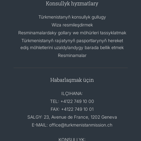
Konsullyk hyzmatlary
Türkmenistanyň konsullyk gullugy
Wiza resmileşdirmek
Resminamalardaky gollary we möhürleri tassyklatmak
Türkmenistanyň raýatynyň pasportlarynyň hereket
ediş möhletlerini uzaldylandygy barada bellik etmek
Resminamalar
Habarlaşmak üçin
ILÇIHANA:
TEL: +4122 749 10 00
FAX: +4122 749 10 01
SALGY: 23, Avenue de France, 1202 Geneva
E-MAIL: office@turkmenistanmission.ch
KONSULLYK: