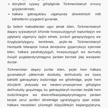
dünýäniň syýasy giňişliginde Türkmenistanyň ornuny
güýçlendirmek;
halkara gatnaşyklary ulgamynda döwletimiziň milli
bähbitlerini yzygiderli goramak.
Şu belent maksatlardan ugur almak bilen, Türkmenistanyň
daşary syýasatynyň öňünde howpsuzlygynyň toplumlaýyn we
ygtybarly ulgamyny üpjün etmek, ýurduň garaşsyzlygyny we
özygtyýarlylygyny berkitmek, şeýle-de Türkmenistanyň
Hemişelik bitaraplyk hukuk derejesine gyşarnyksyz eýermek
bilen, halkara parahatçylygyň, howpsuzlygyň we durnukly
ösüşiň pugtalandyrylmagyna ýardam bermek ýaly wezipeler
durýar.
Türkmenistan daşary ýurtlar bilen, şeýle hem halkara
guramalaryň çäklerinde dostlukly, deňhukukly we özara
bähbitli gatnaşyklary ösdürmäge we giňeltmäge, şeýle hem
dünýäniň ykdysady we medeni-ynsanperwer giňişligine
deňhukukly goşulmaga, bu gatnaşyklaryň mundan beýläk hem
ösdürilmegine we diwersifikasiýalaşdyrylmagyna ýardam
berjek zerur şertleri döretmäge ygrarlylygyny aýan edýär.
Halkara meseleleri çözmegiň köpçülikleýin başlangyçlaryna,