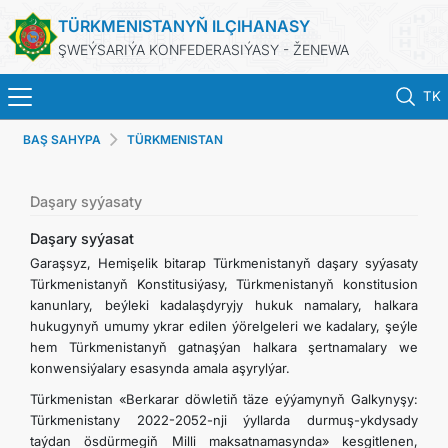
TÜRKMENISTANYŇ ILÇIHANASY
ŞWEÝSARIÝA KONFEDERASIÝASY - ŽENEWA
TK
BAŞ SAHYPA
TÜRKMENISTAN
BAŞ SAHYPA
HABARLAR
Daşary syýasaty
Daşary syýasat
TÜRKMENISTAN
Garaşsyz, Hemişelik bitarap Türkmenistanyň daşary syýasaty
Türkmenistanyň Konstitusiýasy, Türkmenistanyň konstitusion
kanunlary, beýleki kadalaşdyryjy hukuk namalary, halkara
KONSULLYK HYZMATLARY
hukugynyň umumy ykrar edilen ýörelgeleri we kadalary, şeýle
hem Türkmenistanyň gatnaşýan halkara şertnamalary we
DIM
konwensiýalary esasynda amala aşyrylýar.
Türkmenistan «Berkarar döwletiň täze eýýamynyň Galkynyşy:
ARAGATNAŞYK
Türkmenistany 2022-2052-nji ýyllarda durmuş-ykdysady
taýdan ösdürmegiň Milli maksatnamasynda» kesgitlenen,