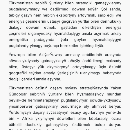
Türkmenistan sebitiň ýurtlary bilen strategiki gatnaşyklaryny
pugtalandyrmagy we ösdürmegi dowam edýär. Şol sanda,
tebigy gazyň hem nebitiň eksportyny artdyrmak, sarp ediji we
energiýa çeşmelerini üstaşyr geçirýän ýurtlar bilen deňhukukly
dialogy dowam etmek, gaýtadan dikeldilýän energiýa
çeşmeleri ulgamyndaky hyzmatdaşlygy amala aşyrmak arkaly
energetika pudagynda ýola goýlan hyzmatdaşlygyň
pugtalandyrylmagy boýunça hereketler işjeňleşdirýär.
Ýewropa bilen Aziýa-Ýuwaş ummany sebitleriniň arasynda
söwda-ykdysady gatnaşyklaryň oňaýly ösdürilmegi maksady
bilen, üstaşyr ýük akymlarynyň artdyrylmagy üçin özüniň
geografiki taýdan amatly ýerleşişiniň ulanylmagy babatynda
degişli çäreleri amala aşyrýar.
Türkmenistan özüniň daşary syýasy strategiýasynda Ýakyn
Gündogar sebitiniň ýurtlary bilen hyzmatdaşlygy mundan
beýläk-de hemmetaraplaýyn pugtalandyrýar, söwda-ykdysady,
ynsanperwer gatnaşyklary ösdürmäge uly ähmiýet berýär.
Ýurdumyzyň daşary syýasatynyň esasy ugurlarynyň ýene-de
biri – Afrika yklymynyň döwletleri bilen köptaraply, özara
bähbitli dostlukly gatnaşyklary ösdürmek bolup durýar.