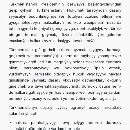
Türkmenistanyň Prezidentiniň derwaýys başlangyçlaryndan
gelip çykýan, Türkmenistanyň Hökümeti tarapyndan daşary
syýasatyň ösdürilmeginde ileri tutulýan uzakmöhletleýin we
gysgamöhletleýin maksatlaryň hem-de wezipeleriň nazarda
tutulmagynda hoşniýetli goňşuçylyga, deňhukuklylyk we birek-
birege hormat goýmak, özara bähbitlilik ýörelgelerine
esaslanýan halkara hyzmatdaşlygy dowam edýär.
Türkmenistan giň gerimli halkara hyzmatdaşlygyny durmuşa
geçirmek we parahatsöýüjilik hem-de naýbaşy ynsanperwer
gymmatlyklaryň ileri tutulmagy ýaly belent maksatlara eýermek
bilen, parahatçylygy we howpsuzlygy üpjün etmek,
ýurdumyzyň Hemişelik bitaraplyk hukuk ýagdaýyny halkara
giňişliginde ýaýmak, daşary ykdysady gatnaşyklary okgunly
giňeltmek we diwersifikasiýalaşdyrmak, durnukly ösüşe hem-
de halkara gatnaşyklaryň has ynsanperwer bolmagyna ýardam
bermek ýaly esasy wezipeleri ýerine ýetirimekden ugur alýar.
Türkmenistanyň daşary syýasy ugrunyň esasy maksatlary
şulardan ybarat:
halkara parahatçylygy, howpsuzlygy hem-de durnukly
ösüşi üpjün etmäge ýardam bermek;