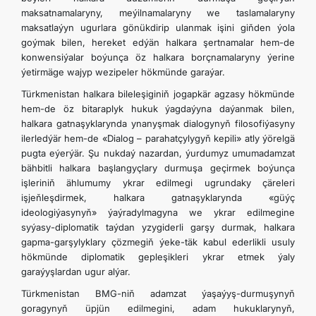
maksatnamalaryny, meýilnamalaryny we taslamalaryny
maksatlaýyn ugurlara gönükdirip ulanmak işini giňden ýola
goýmak bilen, hereket edýän halkara şertnamalar hem-de
konwensiýalar boýunça öz halkara borçnamalaryny ýerine
ýetirmäge wajyp wezipeler hökmünde garaýar.
Türkmenistan halkara bileleşiginiň jogapkär agzasy hökmünde
hem-de öz bitaraplyk hukuk ýagdaýyna daýanmak bilen,
halkara gatnaşyklarynda ynanyşmak dialogynyň filosofiýasyny
ilerledýär hem-de «Dialog – parahatçylygyň kepili» atly ýörelgä
pugta eýerýär. Şu nukdaý nazardan, ýurdumyz umumadamzat
bähbitli halkara başlangyçlary durmuşa geçirmek boýunça
işleriniň ählumumy ykrar edilmegi ugrundaky çäreleri
işjeňleşdirmek, halkara gatnaşyklarynda «güýç
ideologiýasynyň» ýaýradylmagyna we ykrar edilmegine
syýasy-diplomatik taýdan yzygiderli garşy durmak, halkara
gapma-garşylyklary çözmegiň ýeke-täk kabul ederlikli usuly
hökmünde diplomatik gepleşikleri ykrar etmek ýaly
garaýyşlardan ugur alýar.
Türkmenistan BMG-niň adamzat ýaşaýyş-durmuşynyň
goragynyň üpjün edilmegini, adam hukuklarynyň,