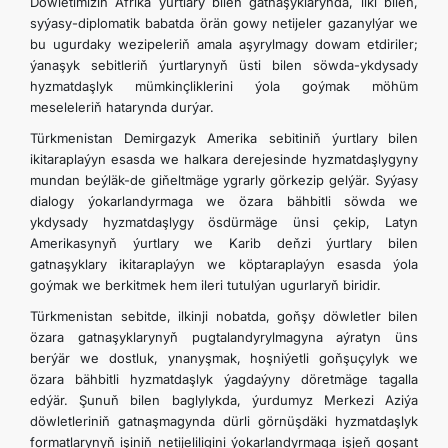
Döwletimiziň Afrika ýurtlary bilen gatnaşyklarynda, ilki bilen,
syýasy-diplomatik babatda örän gowy netijeler gazanylýar we
bu ugurdaky wezipeleriň amala aşyrylmagy dowam etdiriler;
ýanaşyk sebitleriň ýurtlarynyň üsti bilen söwda-ykdysady
hyzmatdaşlyk mümkinçliklerini ýola goýmak möhüm
meseleleriň hatarynda durýar.
Türkmenistan Demirgazyk Amerika sebitiniň ýurtlary
bilen
ikitaraplaýyn esasda we halkara derejesinde hyzmatdaşlygyny
mundan beýläk-de giňeltmäge ygrarly görkezip gelýär. Syýasy
dialogy ýokarlandyrmaga we özara bähbitli söwda we
ykdysady hyzmatdaşlygy ösdürmäge ünsi çekip, Latyn
Amerikasynyň ýurtlary we Karib deňzi ýurtlary bilen
gatnaşyklary ikitaraplaýyn we köptaraplaýyn esasda ýola
goýmak we berkitmek hem ileri tutulýan ugurlaryň biridir.
Türkmenistan sebitde, ilkinji nobatda, goňşy döwletler bilen
özara gatnaşyklarynyň pugtalandyrylmagyna aýratyn üns
berýär we dostluk, ynanyşmak, hoşniýetli goňşuçylyk we
özara bähbitli hyzmatdaşlyk ýagdaýyny döretmäge tagalla
edýär. Şunuň bilen baglylykda, ýurdumyz Merkezi Aziýa
döwletleriniň gatnaşmagynda dürli görnüşdäki hyzmatdaşlyk
formatlarynyň işiniň netijeliligini ýokarlandyrmaga işjeň goşant