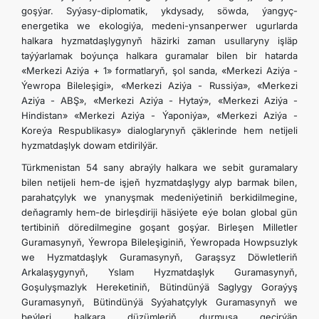
goşýar. Syýasy-diplomatik, ykdysady, söwda, ýangyç-
energetika we ekologiýa, medeni-ynsanperwer ugurlarda
halkara hyzmatdaşlygynyň häzirki zaman usullaryny işläp
taýýarlamak boýunça halkara guramalar bilen bir hatarda
«Merkezi Aziýa + 1» formatlaryň, şol sanda, «Merkezi Aziýa -
Ýewropa Bileleşigi», «Merkezi Aziýa - Russiýa», «Merkezi
Aziýa - ABŞ», «Merkezi Aziýa - Hytaý», «Merkezi Aziýa -
Hindistan» «Merkezi Aziýa - Ýaponiýa», «Merkezi Aziýa -
Koreýa Respublikasy» dialoglarynyň çäklerinde hem netijeli
hyzmatdaşlyk dowam etdirilýär.
Türkmenistan 54 sany abraýly halkara we sebit guramalary
bilen netijeli hem-de işjeň hyzmatdaşlygy alyp barmak bilen,
parahatçylyk we ynanyşmak medeniýetiniň berkidilmegine,
deňagramly hem-de birleşdiriji häsiýete eýe bolan global gün
tertibiniň döredilmegine goşant goşýar. Birleşen Milletler
Guramasynyň, Ýewropa Bileleşiginiň, Ýewropada Howpsuzlyk
we Hyzmatdaşlyk Guramasynyň, Garaşsyz Döwletleriň
Arkalaşygynyň, Yslam Hyzmatdaşlyk Guramasynyň,
Goşulyşmazlyk Hereketiniň, Bütindünýä Saglygy Goraýyş
Guramasynyň, Bütindünýä Syýahatçylyk Guramasynyň we
beýleri halkara düzümleriň durmuşa geçirýän