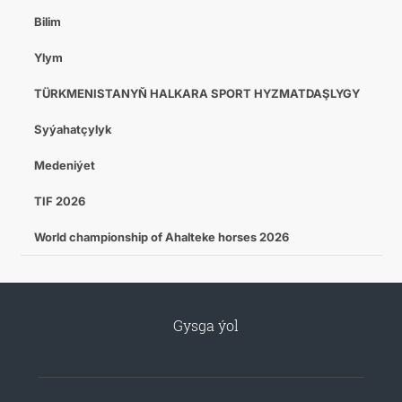
Bilim
Ylym
TÜRKMENISTANYŇ HALKARA SPORT HYZMATDAŞLYGY
Syýahatçylyk
Medeniýet
TIF 2026
World championship of Ahalteke horses 2026
Gysga ýol