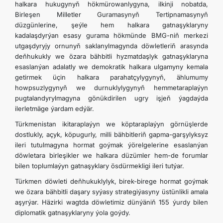
halkara hukugynyň hökmürowanlygyna, ilkinji nobatda,
Birleşen Milletler Guramasynyň Tertipnamasynyň
düzgünlerine, şeýle hem halkara gatnaşyklaryny
kadalaşdyrýan esasy gurama hökmünde BMG-niň merkezi
utgaşdyryjy ornunyň saklanylmagynda döwletleriň arasynda
deňhukukly we özara bähbitli hyzmatdaşlyk gatnaşyklaryna
esaslanýan adalatly we demokratik halkara ulgamyny kemala
getirmek üçin halkara parahatçylygynyň, ählumumy
howpsuzlygynyň we durnuklylygynyň hemmetaraplaýyn
pugtalandyrylmagyna gönükdirilen ugry işjeň ýagdaýda
ilerletmäge ýardam edýär.
Türkmenistan ikitaraplaýyn we köptaraplaýyn görnüşlerde
dostlukly, açyk, köpugurly, milli bähbitleriň gapma-garşylyksyz
ileri tutulmagyna hormat goýmak ýörelgelerine esaslanýan
döwletara birleşikler we halkara düzümler hem-de forumlar
bilen toplumlaýyn gatnaşyklary ösdürmekligi ileri tutýar.
Türkmen döwleti deňhukuklylyk, birek-birege hormat goýmak
we özara bähbitli daşary syýasy strategiýasyny üstünlikli amala
aşyrýar. Häzirki wagtda döwletimiz dünýäniň 155 ýurdy bilen
diplomatik gatnaşyklaryny ýola goýdy.