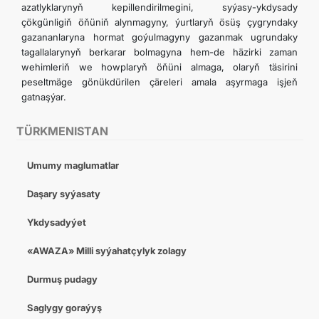
azatlyklarynyň kepillendirilmegini, syýasy-ykdysady
çökgünligiň öňüniň alynmagyny, ýurtlaryň ösüş çygryndaky
gazananlaryna hormat goýulmagyny gazanmak ugrundaky
tagallalarynyň berkarar bolmagyna hem-de häzirki zaman
wehimleriň we howplaryň öňüni almaga, olaryň täsirini
peseltmäge gönükdürilen çäreleri amala aşyrmaga işjeň
gatnaşýar.
TÜRKMENISTAN
Umumy maglumatlar
Daşary syýasaty
Ykdysadyýet
«AWAZA» Milli syýahatçylyk zolagy
Durmuş pudagy
Saglygy goraýyş