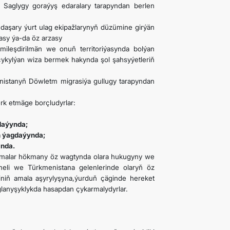
n Saglygy goraýyş edaralary tarapyndan berlen
 daşary ýurt ulag ekipažlarynyň düzümine girýän
asy ýa-da öz arzasy
mileşdirilmän we onuň territoriýasynda bolýan
ykylýan wiza bermek hakynda şol şahsyýetleriň
istanyň Döwletm migrasiýa gullugy tarapyndan
erk etmäge borçludyrlar:
daýynda;
en ýagdaýynda;
anda.
uramalar hökmany öz wagtynda olara hukugyny we
eli we Türkmenistana gelenlerinde olaryň öz
iniň amala aşyrylyşyna,ýurduň çäginde hereket
glanyşyklykda hasapdan çykarmalydyrlar.