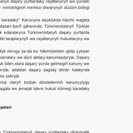
anyň daşary ýurtlardaky raýatlarynyň we ýuridiki
r ministrliginiň merkezi diwanynyň düzüm bölegi
y baradaky” Kanunyna laýyklykda häzirki wagtda
zari-Şerif şäherinde, Türkmenistanyň Türkiýe
k edaralaryna Türkmenistanyň daşary ýurtlarda
diki taraplarynyň we raýatlarynyň hukuklaryny we
lyk okrugy ýa-da bu häkimiýetden gelip çykýan
inamalary we dürli aktlary kanunlaşdyrýar. Daşary
lyk bilen,olara daşary ýurda gelmegiň kanuny we
erýär, adatdan daşary ýagdaý dörän halatynda
e ýetirýär.
rinji olaryň bolýan döwletleriniň kanunçylygy
aşgala we jenaýat işlere hukuk kömegi baradaky
peleri
n Türkmenistanyň daşary ýurtlardaky diplomatik