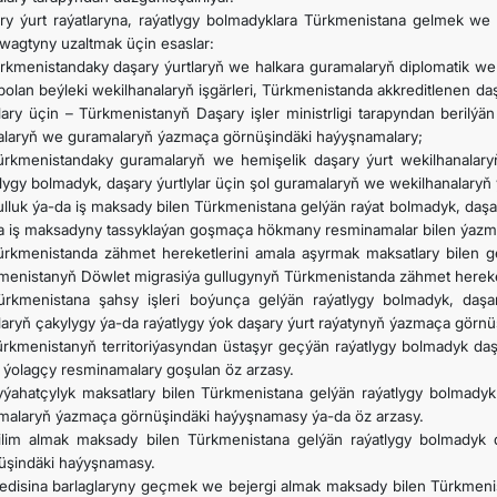
ry ýurt raýatlaryna, raýatlygy bolmadyklara Türkmenistana gelmek 
 wagtyny uzaltmak üçin esaslar:
ürkmenistandaky daşary ýurtlaryň we halkara guramalaryň diplomatik we
bolan beýleki wekilhanalaryň işgärleri, Türkmenistanda akkreditlenen daş
lary üçin – Türkmenistanyň Daşary işler ministrligi tarapyndan berilýä
alaryň we guramalaryň ýazmaça görnüşindäki haýyşnamalary;
ürkmenistandaky guramalaryň we hemişelik daşary ýurt wekilhanalar
tlygy bolmadyk, daşary ýurtlylar üçin şol guramalaryň we wekilhanalar
ulluk ýa-da iş maksady bilen Türkmenistana gelýän raýat bolmadyk, daşa
a iş maksadyny tassyklaýan goşmaça hökmany resminamalar bilen ýazm
ürkmenistanda zähmet hereketlerini amala aşyrmak maksatlary bilen ge
menistanyň Döwlet migrasiýa gullugynyň Türkmenistanda zähmet hereke
ürkmenistana şahsy işleri boýunça gelýän raýatlygy bolmadyk, daşary
laryň çakylygy ýa-da raýatlygy ýok daşary ýurt raýatynyň ýazmaça görn
ürkmenistanyň territoriýasyndan üstaşyr geçýän raýatlygy bolmadyk da
n ýolagçy resminamalary goşulan öz arzasy.
yýahatçylyk maksatlary bilen Türkmenistana gelýän raýatlygy bolmadyk
malaryň ýazmaça görnüşindäki haýyşnamasy ýa-da öz arzasy.
ilim almak maksady bilen Türkmenistana gelýän raýatlygy bolmadyk 
üşindäki haýyşnamasy.
edisina barlaglaryny geçmek we bejergi almak maksady bilen Türkmenis