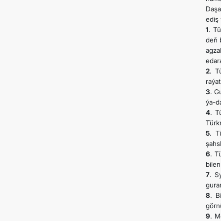
Daşa
ediş
1
. T
deň 
agza
edar
2
. T
raýa
3
. G
ýa-d
4
. T
Türk
5
. T
şahs
6
. T
bile
7
. S
gura
8
. B
görn
9
. M