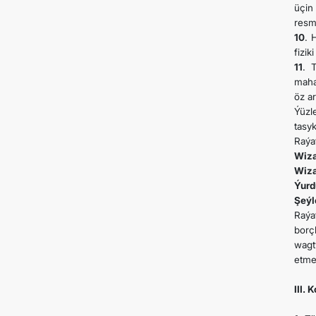
üçin
resm
10
. 
fizi
11
. 
maha
öz ar
Ýüzl
tasyk
Raýa
Wiza
Wiza
Ýurd
Şeýl
Raýa
borç
wagt
etme
III. 