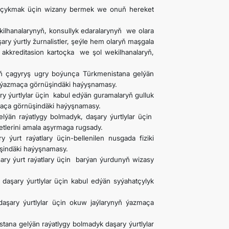
we çykmak üçin wizany bermek we onuň hereket
kilhanalarynyň, konsullyk edaralarynyň we olara
ary ýurtly žurnalistler, şeýle hem olaryň maşgala
n akkreditasion kartoçka we şol wekilhanalaryň,
yň çagyryş ugry boýunça Türkmenistana gelýän
yň ýazmaça görnüşindäki haýyşnamasy.
ry ýurtlylar üçin kabul edýän guramalaryň gulluk
aça görnüşindäki haýyşnamasy.
lýän raýatlygy bolmadyk, daşary ýurtlylar üçin
tlerini amala aşyrmaga rugsady.
 ýurt raýatlary üçin-bellenilen nusgada fiziki
üşindäki haýyşnamasy.
şary ýurt raýatlary üçin barýan ýurdunyň wizasy
 daşary ýurtlylar üçin kabul edýän syýahatçylyk
daşary ýurtlylar üçin okuw jaýlarynyň ýazmaça
tana gelýän raýatlygy bolmadyk daşary ýurtlylar