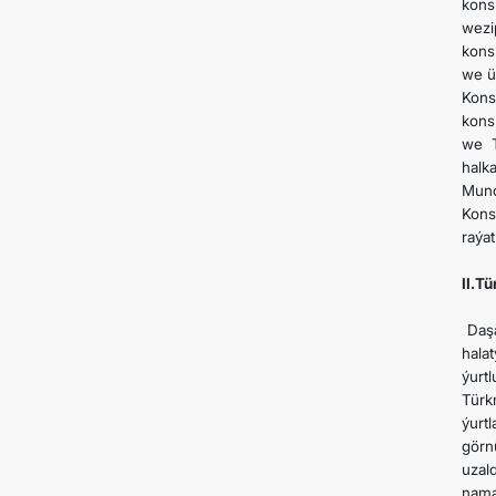
kons
wezi
kons
we ü
Konsu
kons
we T
halk
Mund
Kons
raýat
II.T
Daşa
hala
ýurt
Türk
ýurt
görn
uzal
nama