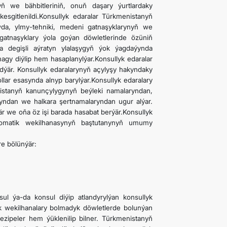
ň we bähbitleriniň, onuň daşary ýurtlardaky
esgitlenildi.Konsullyk edaralar Türkmenistanyň
wda, ylmy-tehniki, medeni gatnaşyklarynyň we
gatnaşyklary ýola goýan döwletlerinde özüniň
na degişli aýratyn ylalaşygyň ýok ýagdaýynda
agy diýlip hem hasaplanylýar.Konsullyk edaralar
edýär. Konsullyk edaralarynyň açylyşy hakyndaky
ollar esasynda alnyp barylýar.Konsullyk edaralary
istanyň kanunçylygynyň beýleki namalaryndan,
ndan we halkara şertnamalaryndan ugur alýar.
är we oňa öz işi barada hasabat berýär.Konsullyk
lomatik wekilhanasynyň baştutanynyň umumy
re bölünýär:
ul ýa-da konsul diýip atlandyrylýan konsullyk
ik wekilhanalary bolmadyk döwletlerde bolunýan
ezipeler hem ýüklenilip bilner. Türkmenistanyň