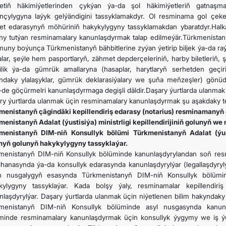
etiň häkimiýetlerinden çykýan ýa-da şol häkimiýetleriň gatnaş
nçylygyna laýyk gelýändigini tassyklamakdyr. Ol resminama gol çe
et edarasynyň möhüriniň hakykylygyny tassyklamakdan ybaratdyr.Halkar
ny tutýan resminamalary kanunlaşdyrmak talap edilmeýär.Türkmenista
uny boýunça Türkmenistanyň bähbitlerine zyýan ýetirip biljek ýa-da ra
lar, şeýle hem pasportlaryň, zähmet depderçeleriniň, harby biletleriň,
rçilik ýa-da gümrük amallaryna (hasaplar, harytlaryň serhetden geçir
ndaky ylalaşyklar, gümrük deklarasiýalary we şuňa meňzeşler) gönüd
de göçürmelri kanunlaşdyrmaga degişli däldir.Daşary ýurtlarda ulanma
ry ýurtlarda ulanmak üçin resminamalary kanunlaşdyrmak şu aşakdaky te
menistanyň çägindäki kepillendiriş edarasy (notarius) resminamanyň
menistanyň Adalat (ýustisiýa) ministrligi kepillendirijiniň golunyň w
menistanyň DIM-niň Konsullyk bölümi Türkmenistanyň Adalat (ýust
yň golunyň hakykylygyny tassyklaýar.
menistanyň DIM-niň Konsullyk bölüminde kanunlaşdyrylandan soň resmi
lhanasynda ýa-da konsullyk edarasynda kanunlaşdyrylýar (legallaşdyryl
n nusgalygyň esasynda Türkmenistanyň DIM-niň Konsullyk bölümin
kylygyny tassyklaýar. Kada bolşy ýaly, resminamalar kepillendiri
nlaşdyrylýar. Daşary ýurtlarda ulanmak üçin niýetlenen bilim hakyndak
menistanyň DIM-niň Konsullyk bölüminde asyl nusgasynda kanunla
minde resminamalary kanunlaşdyrmak üçin konsullyk ýygymy we iş ý