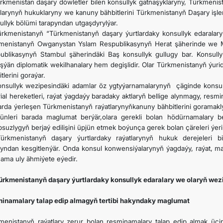
ürkmenistan daşary döwletler bilen konsullyk gatnaşyklaryny, Türkmenist
plarynyň hukuklaryny we kanuny bähbitlerini Türkmenistanyň Daşary işle
ullyk bölümi tarapyndan utgaşdyrylýar.
ürkmenistanyň “Türkmenistanyň daşary ýurtlardaky konsullyk edaralar
menistanyň Owganystan Yslam Respublikasynyň Herat şäherinde we Ma
ublikasynyň Stambul şäherindäki Baş konsullyk gullugy bar. Konsully
eşýän diplomatik wekilhanalary hem degişlidir. Olar Türkmenistanyň ýuri
tlerini goraýar.
onsullyk wezipesindäki adamlar öz ygtyýarnamalarynyň çäginde konsul
rial hereketleri, raýat ýagdaýy baradaky aktlaryň bellige alynmagy, resm
larda ýerleşen Türkmenistanyň raýatlarynyňkanuny bähbitlerini goramak
ünleri barada maglumat berýär,olara gerekli bolan hödürnamalary b
suzlygyň berjaý edilişini üpjün etmek boýunça gerek bolan çäreleri ýerin
ürkmenistanyň daşary ýurtlardaky raýatlarynyň hukuk derejeleri bi
pyndan kesgitlenýär. Onda konsul konwensiýalarynyň ýagdaýy, raýat, m
nama uly ähmiýete eýedir.
Türkmenistanyň daşary ýurtlardaky konsullyk edaralary we olaryň wezi
inamalary talap edip almagyň tertibi hakyndaky maglumat
menistanyň raýatlary zerur bolan resminamalary talap edip almak üçi