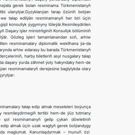
 raýata gerek bolan resminama Türkmenistanyň
bi ulanylýar.Gyzyklanýan tarap özüniň bolýan
 we talap edilýän resminamanyň her biri üçin
işli konsullyk ýygymyny töleýär.Resmileşdirilen
 Daşary işler ministrliginiň Konsullyk bölüminiň
ilýär. Gözleg işleri tamamlanandan soň, arhiw
dilen resminamalary diplomatik wekilhana ýa-da
arynda arhiw edarasy bu barada Türkmenistanyň
rçeleriniň, harby biletleriň asyl nusgalary talap
atynda daşary ýurda zähmet ýoly hakyndaky hem-de
ynýan resminamalaryň derejesine baglylykda olary
yrylýar:
minamalary talap edip almak meseleleri boýunça
y resmileşdirmegiň tertibi hem-de ýüz tutmany
we şol resminamanyň gelip çykan döwletiniň
p edip almak üçin uzak wagtyň gerek bolýandygy
arada maglumat. Kanunlaşdyrmak – munuň özi