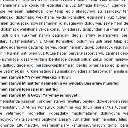
lhanalaryna we konsullyk edaralaryna ýüz tutmaga haklydyr. Eger-de
nde ýerleşen halatynda, ony talap edip almagynyň şu aşakdaky terti
etindäki diplomatik wekilhana ýa-da konsullyk edarasyna ýüz tutýar
enilen görnüşdäki sowalnamanyň iki nusgasyny doldurýar, şeýle hem deg
p diplomatik wekilhana ýa-da konsullyk edarasy tarapyndan Türkmenistanyň
 üsti bilen Türkmenistanyň çägindäki degişli arhiw edaralaryna iber
alary Türkmenistanyň DIM-niň Konsullyk bölüminiň üsti bilen talap e
ullyk edarasyna gaýtaryp berýär. Resminamany tapyp bolmadyk ýagdaýl
niň KB-niň üsti bilen ýüz tutuja habar berýär.Pasportlaryň, zähmet depde
ip alynmaga, daşary ýurtlara iberilmäge degişli däldir. Zerur bolan hal
y gullugy geçendigi baradakykepilnamalar iberilip bilner.Talap edilip al
ne ýetirmek işi Türkmenistanda şu aşakdaky edaralar tarapyndan amala aş
menistanyň RÝNÝ-nyň Merkezi arhiwi;
menistanyň Ministrler Kabinetiniň ýanyndaky Baş arhiw müdirligi;
enistanyň Içeri işler ministrligi;
menistanyň Milli Gyzyl Ýarymaý jemgyýeti.
menistanda ýaşaýan Türkmenistanyň raýatlary beýleki döwletlerden res
menistanyň DIM-niň Konsullyk bölümine ýüz tutup bilerler.Ýüz tutman
ne ýetirmegiň möhletleri ilkibaşdaky maglumatlaryň dolulygyna 
nçylygynyň talaplaryna baglydyr. Daşary ýurtlardan resminamalary tala
öňünde tutulmalydyr. Resminamalary kanunlaşdyrmagyň tertibi b