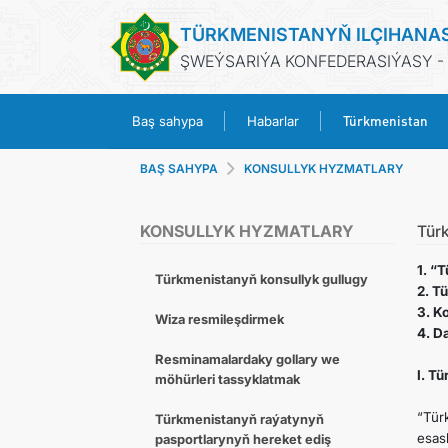
TÜRKMENISTANYŇ ILÇIHANA
ŞWEÝSARIÝA KONFEDERASIÝASY -
Türkmenistan
Baş sahypa
Habarlar
BAŞ SAHYPA
KONSULLYK HYZMATLARY
KONSULLYK HYZMATLARY
Tür
1. “
Türkmenistanyň konsullyk gullugy
2. T
3. K
Wiza resmileşdirmek
4. D
Resminamalardaky gollary we
I. T
möhürleri tassyklatmak
“Tür
Türkmenistanyň raýatynyň
esas
pasportlarynyň hereket ediş