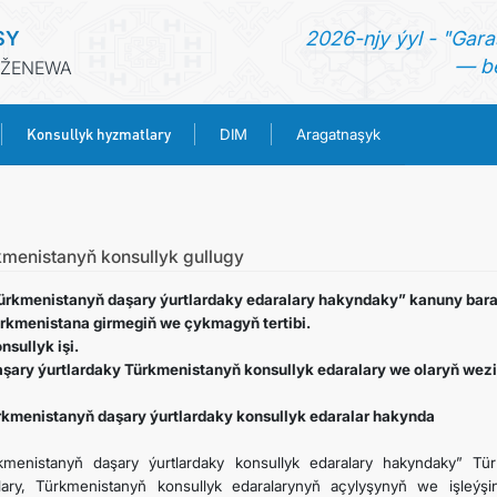
SY
2026-njy ýyl - "Gara
— be
 ŽENEWA
Konsullyk hyzmatlary
DIM
Aragatnaşyk
BAŞ SAHYPA
HABARLAR
kmenistanyň konsullyk gullugy
Türkmenistanyň daşary ýurtlardaky edaralary hakyndaky” kanuny bar
TÜRKMENISTAN
ürkmenistana girmegiň we çykmagyň tertibi.
onsullyk işi.
aşary ýurtlardaky Türkmenistanyň konsullyk edaralary we olaryň wezi
KONSULLYK HYZMATLARY
ürkmenistanyň daşary ýurtlardaky konsullyk edaralar hakynda
DIM
kmenistanyň daşary ýurtlardaky konsullyk edaralary hakyndaky” Tü
lary, Türkmenistanyň konsullyk edaralarynyň açylyşynyň we işleýş
ARAGATNAŞYK