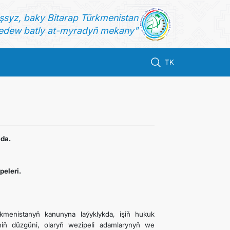
şsyz, baky Bitarap Türkmenistan
dew batly at-myradyň mekany"
TK
ada.
peleri.
rkmenistanyň kanunyna laýyklykda, işiň hukuk
iniň düzgüni, olaryň wezipeli adamlarynyň we