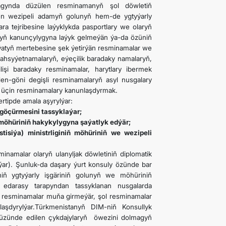
magynda düzülen resminamanyň şol döwletiň
ken wezipeli adamyň golunyň hem-de ygtyýarly
a tejribesine laýyklykda pasportlary we olaryň
nyň kanunçylygyna laýyk gelmeýän ýa-da özüniň
ýatyň mertebesine şek ýetirýän resminamalar we
 şahsyýetnamalaryň, eýeçilik baradaky namalaryň,
ilişi baradaky resminamalar, harytlary ibermek
en-göni degişli resminamalaryň asyl nusgalary
k üçin resminamalary kanunlaşdyrmak.
rtipde amala aşyrylýar:
 göçürmesini tassyklaýar;
e möhüriniň hakykylygyna şaýatlyk edýär;
isiýa) ministrliginiň möhüriniň we wezipeli
namalar olaryň ulanyljak döwletiniň diplomatik
ýar). Şunluk-da daşary ýurt konsuly özünde bar
iň ygtyýarly işgäriniň golunyň we möhüriniň
ş edarasy tarapyndan tassyklanan nusgalarda
y resminamalar muňa girmeýär, şol resminamalar
şdyrylýar.Türkmenistanyň DIM-niň Konsullyk
üzünde edilen çykdajylaryň öwezini dolmagyň