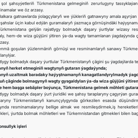
 şol şahsyýetleriň Türkmenistana gelmeginiň zerurlugyny tassyklaýa
inamalar we öz arzasy.
Halkara gatnawlarda ýolagçylaryň we ýükleriň gatnawyny amala aşyrýan
ki şahslar üçin kabul edýän guramalaryň ýazmaça görnüşindäki haýyşnam
Türkmenistana gelýän raýatlygy bolmadyk daşary ýurtlylar wizasy res
ly, hem-de wiza güýjüni ýitiren ýa-da wagty tamamlanan ýagdaýynda ç
zasy.
enmä goşulan ýüzlenmäniň görnüşi we resminamlaryň sanawy Türkmen
lanylýar.
tlygy bolmadyk daşary ýurtlular Türkmenistanyň çägini şu ýagdaýlarda t
nyň herket etmeginiň wagtynyň gutaran ýagdaýynda;
nyň uzaltmak baradaky haýyştnamanyň kanagatlandyrylmadyk ýag
uň çäginde bolmagynyň wagty gysgaldylan ýa-da wiza güýjüni ýitir
e hem başga sebäpler boýunça, Türkmenistana gelmek möhleti gutar
tlygy bolmadyk daşary ýurt ýuridiki we şahsy taraplaryny çagyrýan g
laryny Türkmenistanyň kanunçylygynda görkezilen esasda düşündirm
ynda resminamalaryny bellige almak we resmileşdirmek,iş hereketler
kleri, ýurtda bolmak möhletleri we Türkemnistandan gitmekleri bilen ba
Konsullyk işleri