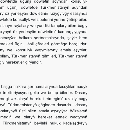
 döwletde üçünji döwletiň adyndan konsullyk
y hem üçünji döwletde Türkmenistanyň adyndan
lary öz ýerleşýän döwletiniň razyçylygy esasynda
tde konsullyk wezipelerini ýerine ýetirip biler.
stanyň raýatlary we ýuridiki taraplary bilen bagly
larynyň öz ýerleşýän döwletiniň kanunçylygynda
atnaşýan halkara şertnamalarynda, şeýle hem
mekleri üçin, ähli çäreleri görmäge borçludyr.
any we konsullyk ýygymlaryny amala aşyrýar.
llary, Türkmenistanyň gämileri, Türkmenistanyň
gly hereketler girýändir.
n başga halkara şertnamalarynda tassyklanmadyk
erritoriýasyna gelip we bolup bilerler. Daşary
ilmegi we olaryň hereket etmeginiň uzaldylmagy
ynyň, Türkmenistanyň çäginden daşarda – daşary
alarynyň üsti bilen amala aşyrylýar. Wizalaryň
bermegiň we olaryň hereket etmek wagtynyň
 Türkmenistanyň beýleki hukuk kadalaşdyryjy