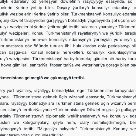
ullyk edaralary öz ýerleşýän döwletiniň razyçylygy esasynda, şol
pelerini ýerine ýetirip biler. Daşary ýurtlaryň konsullyk edaralar
ullyk wezipelerini ýerine ýetirip biler. Türkmenistanyň konsullyk edara
çünji döwlet tarapyndan garşylygyň bolmadyk ýagdaýynda şol üçünji döwle
llyk wezipelerini ýerine ýetirmegiň tertibi şulardan ybaratdyr: Türkmeni
ulyň wezipeleri. Konsul Türkmenistanyň raýatlarynyň we ýuridiki tarap
ürkmenistanyň hem-de konsullyk edarasynyň ýerleşýän ýurdunyň g
ara adatlarda göz öňünde tutulan ähli hukuklardan doly peýdalanyp bil
an başga-da, konsul notarial hereketleri, konsullyk kanunlaşdyrm
ulyň wezipesine Türkmenistanyň harby-kömekçi gämileriniň harby korab
 howa gämileri, sanitariýa, fitosanitariýa we weterinariýa goragy bilen ba
ürkmenistana gelmegiň we çykmagyň tertibi.
ry ýurt raýatlary, raýatlygy bolmadyklar, eger Türkmenistan tarapynda
tynda, Türkmenistana gelmek üçin wizanyň esasynda, Türkmenistanyň t
lulara, raýatlygy bolmadyklara Türkmenistana gelmek üçin wizanyň ber
menistanyň territoriýasynda –Türkmenistanyň Döwlet migrasiýa gullug
lardaky Türkmenistanyň diplomatik wekilhanalarynyň we konsullyk edar
üşleri we kategoriýalary, şeýle hem, olary resmileşdirmegiň, 
dylmagynyň tertibi “Migrasiýa hakynda” Türkmenistanyň Kanuny we
lary tarapyndan düzgünleşdirilýär.