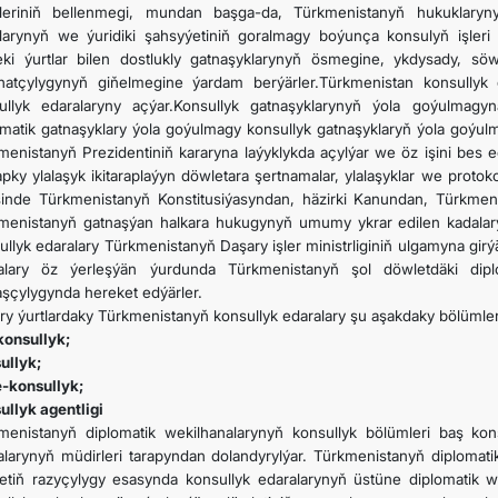
rleriniň bellenmegi, mundan başga-da, Türkmenistanyň hukuklaryny
tlarynyň we ýuridiki şahsyýetiniň goralmagy boýunça konsulyň işleri k
eki ýurtlar bilen dostlukly gatnaşyklarynyň ösmegine, ykdysady, sö
hatçylygynyň giňelmegine ýardam berýärler.Türkmenistan konsullyk 
ullyk edaralaryny açýar.Konsullyk gatnaşyklarynyň ýola goýulmagy
omatik gatnaşyklary ýola goýulmagy konsullyk gatnaşyklaryň ýola goýulm
menistanyň Prezidentiniň kararyna laýyklykda açylýar we öz işini bes 
apky ylalaşyk ikitaraplaýyn döwletara şertnamalar, ylalaşyklar we protok
şinde Türkmenistanyň Konstitusiýasyndan, häzirki Kanundan, Türkmen
menistanyň gatnaşýan halkara hukugynyň umumy ykrar edilen kadalary
ullyk edaralary Türkmenistanyň Daşary işler ministrliginiň ulgamyna girý
alary öz ýerleşýän ýurdunda Türkmenistanyň şol döwletdäki dip
aşçylygynda hereket edýärler.
ry ýurtlardaky Türkmenistanyň konsullyk edaralary şu aşakdaky bölümle
konsullyk;
ullyk;
-konsullyk;
ullyk agentligi
menistanyň diplomatik wekilhanalarynyň konsullyk bölümleri baş kons
alarynyň müdirleri tarapyndan dolandyrylýar. Türkmenistanyň diplomat
etiň razyçylygy esasynda konsullyk edaralarynyň üstüne diplomatik w