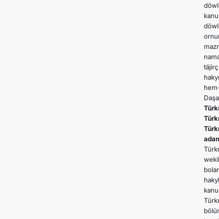
döwl
kanu
döwl
ornu
mazm
nama
täji
haky
hem-
Daşa
Türk
Türk
Türk
adam
Türk
weki
bola
haky
kanu
Türk
bölü