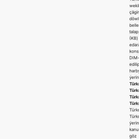
weki
çägi
döwl
bell
tala
(KB)
edar
kons
DIM-
edil
harb
ýeri
Türk
Türk
Türkm
Türk
Türk
Türk
ýeri
kanu
göz 