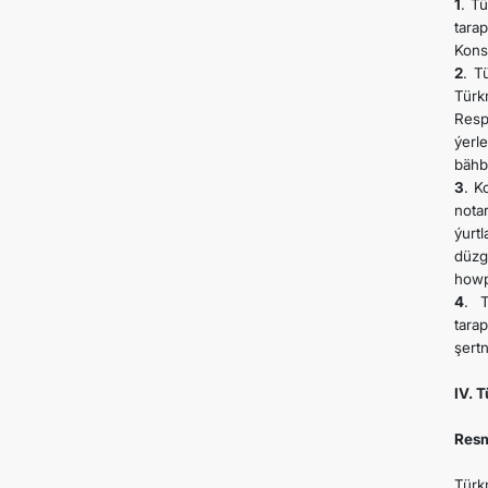
1
. T
tara
Kons
2
. T
Türk
Resp
ýerl
bähbi
3
. K
nota
ýurt
düzg
howp
4
. T
tara
şert
IV. 
Resm
Türk