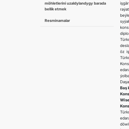
möhletlerini uzaldylandygy barada
işgä
bellik etmek
raýa
beýl
Resminamalar
syýa
kons
dipl
Türk
desl
öz i
Türk
Kons
edar
ýolb
Daşa
Baş 
Kons
Wise
Kons
Türk
edar
döwl