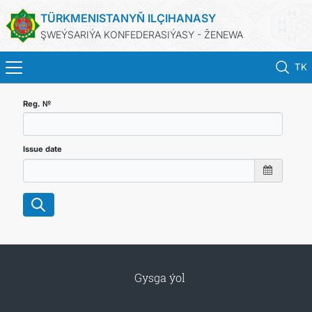
TÜRKMENISTANYŇ ILÇIHANASY
ŞWEÝSARIÝA KONFEDERASIÝASY - ŽENEWA
TK
BAŞ SAHYPA
Reg. №
HABARLAR
Issue date
TÜRKMENISTAN
KONSULLYK HYZMATLARY
DIM
Gysga ýol
ARAGATNAŞYK