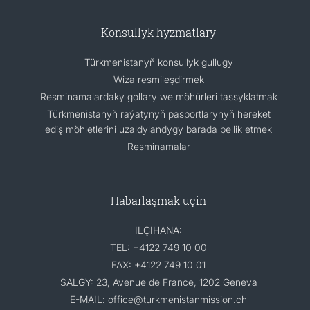
Konsullyk hyzmatlary
Türkmenistanyň konsullyk gullugy
Wiza resmileşdirmek
Resminamalardaky gollary we möhürleri tassyklatmak
Türkmenistanyň raýatynyň pasportlarynyň hereket
ediş möhletlerini uzaldylandygy barada bellik etmek
Resminamalar
Habarlaşmak üçin
ILÇIHANA:
TEL: +4122 749 10 00
FAX: +4122 749 10 01
SALGY: 23, Avenue de France, 1202 Geneva
E-MAIL: office@turkmenistanmission.ch