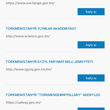
https://www.exchange.gov.tm/
Saýty aç
TÜRKMENISTANYŇ YLYMLAR AKADEMIÝASY
http://www.science.gov.tm/
Saýty aç
TÜRKMENISTANYŇ GYZYL ÝARYMAÝ MILLI JEMGYÝETI
http://www.tgymj.gov.tm/tm/
Saýty aç
TÜRKMENISTANYŇ "TÜRKMENDEMIRÝOLLARY" AGENTLIGI
https://railway.gov.tm/