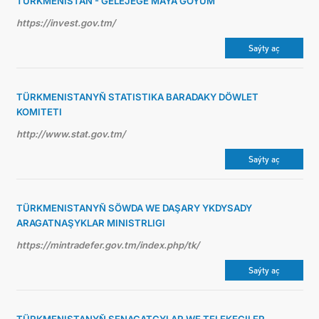
TÜRKMENISTAN - GELEJEGE MAÝA GOÝUM
https://invest.gov.tm/
Saýty aç
TÜRKMENISTANYŇ STATISTIKA BARADAKY DÖWLET
KOMITETI
http://www.stat.gov.tm/
Saýty aç
TÜRKMENISTANYŇ SÖWDA WE DAŞARY YKDYSADY
ARAGATNAŞYKLAR MINISTRLIGI
https://mintradefer.gov.tm/index.php/tk/
Saýty aç