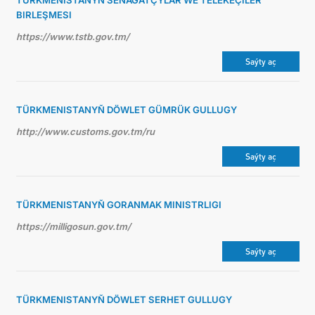
TÜRKMENISTANYŇ SENAGATÇYLAR WE TELEKEÇILER
BIRLEŞMESI
https://www.tstb.gov.tm/
Saýty aç
TÜRKMENISTANYŇ DÖWLET GÜMRÜK GULLUGY
http://www.customs.gov.tm/ru
Saýty aç
TÜRKMENISTANYŇ GORANMAK MINISTRLIGI
https://milligosun.gov.tm/
Saýty aç
TÜRKMENISTANYŇ DÖWLET SERHET GULLUGY