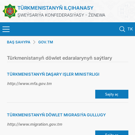
TÜRKMENISTANYŇ ILÇIHANASY
ŞWEÝSARIÝA KONFEDERASIÝASY - ŽENEWA
TK
BAŞ SAHYPA
GOV.TM
BAŞ SAHYPA
Türkmenistanyň döwlet edaralarynyň saýtlary
HABARLAR
TÜRKMENISTANYŇ DAŞARY IŞLER MINISTRLIGI
TÜRKMENISTAN
http://www.mfa.gov.tm
KONSULLYK HYZMATLARY
Saýty aç
DIM
TÜRKMENISTANYŇ DÖWLET MIGRASIÝA GULLUGY
http://www.migration.gov.tm
ARAGATNAŞYK
Saýty aç