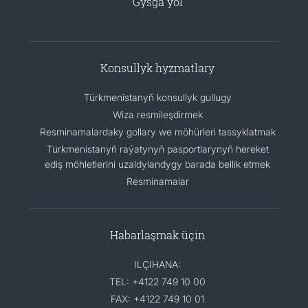
Gysga ýol
Konsullyk hyzmatlary
Türkmenistanyň konsullyk gullugy
Wiza resmileşdirmek
Resminamalardaky gollary we möhürleri tassyklatmak
Türkmenistanyň raýatynyň pasportlarynyň hereket
ediş möhletlerini uzaldylandygy barada bellik etmek
Resminamalar
Habarlaşmak üçin
ILÇIHANA:
TEL: +4122 749 10 00
FAX: +4122 749 10 01