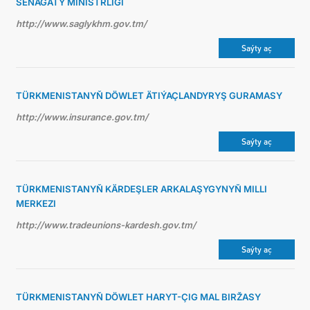
SENAGATY MINISTRLIGI
http://www.saglykhm.gov.tm/
Saýty aç
TÜRKMENISTANYŇ DÖWLET ÄTIÝAÇLANDYRYŞ GURAMASY
http://www.insurance.gov.tm/
Saýty aç
TÜRKMENISTANYŇ KÄRDEŞLER ARKALAŞYGYNYŇ MILLI
MERKEZI
http://www.tradeunions-kardesh.gov.tm/
Saýty aç
TÜRKMENISTANYŇ DÖWLET HARYT-ÇIG MAL BIRŽASY