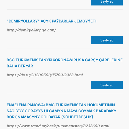
Saýty aç
"DEMIRÝOLLARY" AÇYK PAÝDARLAR JEMGYÝETI
http://demiryollary.gov.tm/
Saýty aç
BSG TÜRKMENISTANYŇ KORONAWIRUSA GARŞY ÇÄRELERINE
BAHA BERÝÄR
https://ria.ru/20200503/1570912923.html
Saýty aç
ENAELENA PANOWA: BMG TÜRKMENISTAN HÖKÜMETINIŇ
SAGLYGY GORAÝYŞ ULGAMYNA MAÝA GOÝMAK BARADAKY
BORÇNAMASYNY GOLDAÝAR (SÖHBETDEŞLIK)
https://www.trend.az/casia/turkmenistan/3233600.html