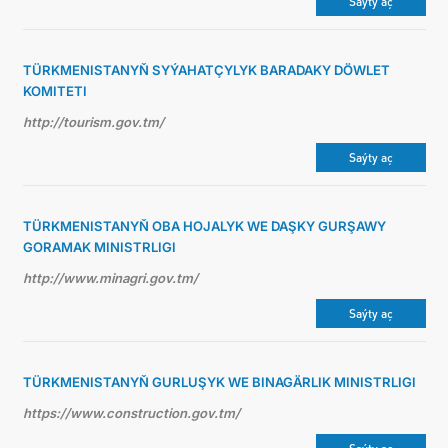
Saýty aç
TÜRKMENISTANYŇ SYÝAHATÇYLYK BARADAKY DÖWLET
KOMITETI
http://tourism.gov.tm/
Saýty aç
TÜRKMENISTANYŇ OBA HOJALYK WE DAŞKY GURŞAWY
GORAMAK MINISTRLIGI
http://www.minagri.gov.tm/
Saýty aç
TÜRKMENISTANYŇ GURLUŞYK WE BINAGÄRLIK MINISTRLIGI
https://www.construction.gov.tm/