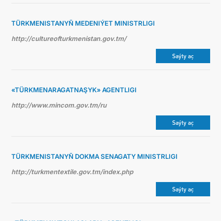
TÜRKMENISTANYŇ MEDENIÝET MINISTRLIGI
http://cultureofturkmenistan.gov.tm/
Saýty aç
«TÜRKMENARAGATNAŞYK» AGENTLIGI
http://www.mincom.gov.tm/ru
Saýty aç
TÜRKMENISTANYŇ DOKMA SENAGATY MINISTRLIGI
http://turkmentextile.gov.tm/index.php
Saýty aç