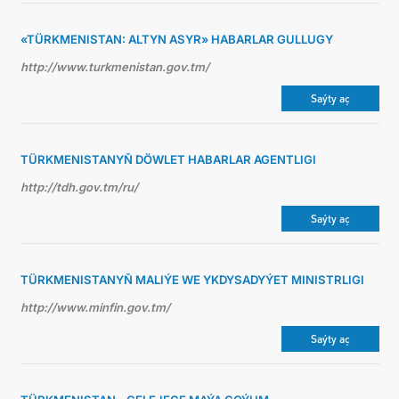
«TÜRKMENISTAN: ALTYN ASYR» HABARLAR GULLUGY
http://www.turkmenistan.gov.tm/
Saýty aç
TÜRKMENISTANYŇ DÖWLET HABARLAR AGENTLIGI
http://tdh.gov.tm/ru/
Saýty aç
TÜRKMENISTANYŇ MALIÝE WE YKDYSADYÝET MINISTRLIGI
http://www.minfin.gov.tm/
Saýty aç