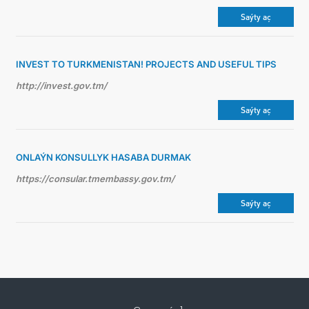
Saýty aç
INVEST TO TURKMENISTAN! PROJECTS AND USEFUL TIPS
http://invest.gov.tm/
Saýty aç
ONLAÝN KONSULLYK HASABA DURMAK
https://consular.tmembassy.gov.tm/
Saýty aç