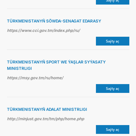
Saýty aç
TÜRKMENISTANYŇ SÖWDA-SENAGAT EDARASY
https://www.cci.gov.tm/index.php/ru/
Saýty aç
TÜRKMENISTANYŇ SPORT WE ÝAŞLAR SYÝASATY
MINISTRLIGI
https://msy.gov.tm/ru/home/
Saýty aç
TÜRKMENISTANYŇ ADALAT MINISTRLIGI
http://minjust.gov.tm/tm/php/home.php
Saýty aç