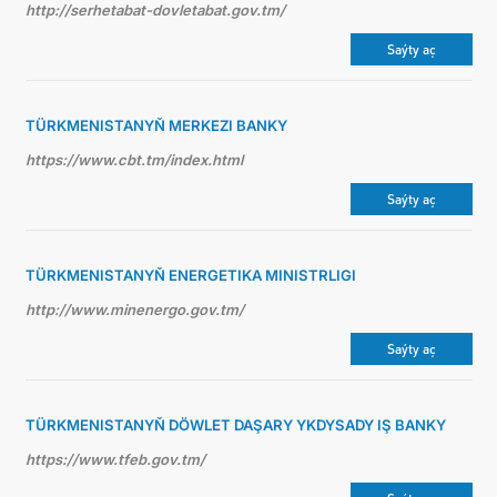
http://serhetabat-dovletabat.gov.tm/
Saýty aç
TÜRKMENISTANYŇ MERKEZI BANKY
https://www.cbt.tm/index.html
Saýty aç
TÜRKMENISTANYŇ ENERGETIKA MINISTRLIGI
http://www.minenergo.gov.tm/
Saýty aç
TÜRKMENISTANYŇ DÖWLET DAŞARY YKDYSADY IŞ BANKY
https://www.tfeb.gov.tm/