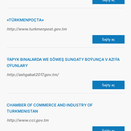
«TÜRKMENPOÇTA»
http://www.turkmenpost.gov.tm
Saýty aç
ÝAPYK BINALARDA WE SÖWEŞ SUNGATY BOÝUNÇA V AZIÝA
OÝUNLARY
http://ashgabat2017.gov.tm/
Saýty aç
CHAMBER OF COMMERCE AND INDUSTRY OF
TURKMENISTAN
http://www.cci.gov.tm
Saýty aç