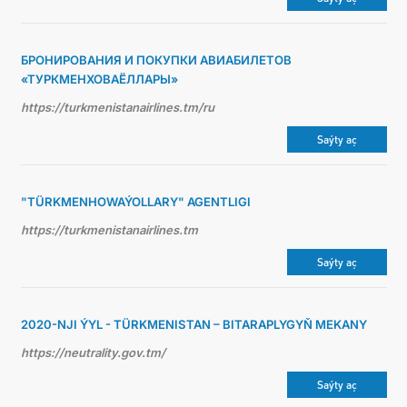
БРОНИРОВАНИЯ И ПОКУПКИ АВИАБИЛЕТОВ
«ТУРКМЕНХОВАЁЛЛАРЫ»
https://turkmenistanairlines.tm/ru
Saýty aç
"TÜRKMENHOWAÝOLLARY" AGENTLIGI
https://turkmenistanairlines.tm
Saýty aç
2020-NJI ÝYL - TÜRKMENISTAN – BITARAPLYGYŇ MEKANY
https://neutrality.gov.tm/
Saýty aç