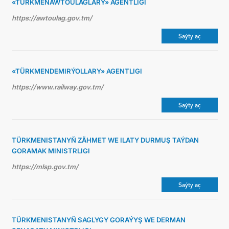
«TÜRKMENAWTOULAGLARY» AGENTLIGI
https://awtoulag.gov.tm/
Saýty aç
«TÜRKMENDEMIRÝOLLARY» AGENTLIGI
https://www.railway.gov.tm/
Saýty aç
TÜRKMENISTANYŇ ZÄHMET WE ILATY DURMUŞ TAÝDAN
GORAMAK MINISTRLIGI
https://mlsp.gov.tm/
Saýty aç
TÜRKMENISTANYŇ SAGLYGY GORAÝYŞ WE DERMAN