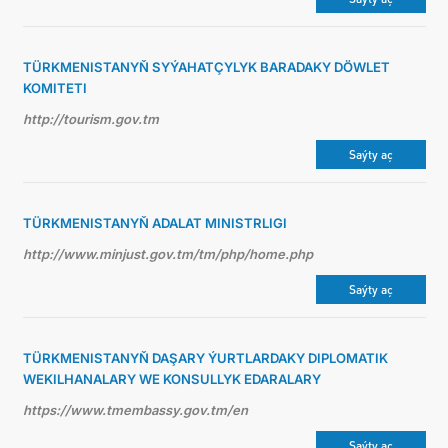
TÜRKMENISTANYŇ SYÝAHATÇYLYK BARADAKY DÖWLET
KOMITETI
http://tourism.gov.tm
Saýty aç
TÜRKMENISTANYŇ ADALAT MINISTRLIGI
http://www.minjust.gov.tm/tm/php/home.php
Saýty aç
TÜRKMENISTANYŇ DAŞARY ÝURTLARDAKY DIPLOMATIK
WEKILHANALARY WE KONSULLYK EDARALARY
https://www.tmembassy.gov.tm/en
Saýty aç