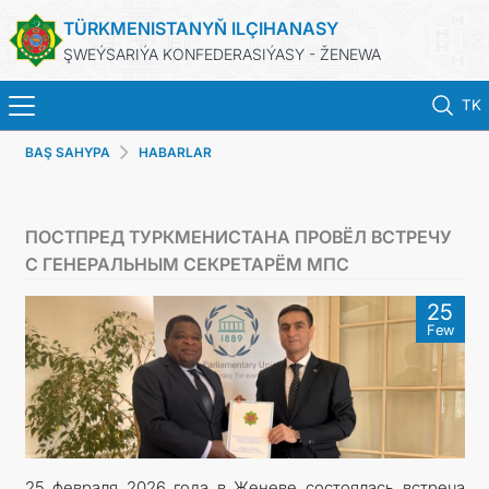
TÜRKMENISTANYŇ ILÇIHANASY
ŞWEÝSARIÝA KONFEDERASIÝASY - ŽENEWA
TK
BAŞ SAHYPA
HABARLAR
BAŞ SAHYPA
HABARLAR
ПОСТПРЕД ТУРКМЕНИСТАНА ПРОВЁЛ ВСТРЕЧУ
С ГЕНЕРАЛЬНЫМ СЕКРЕТАРЁМ МПС
TÜRKMENISTAN
25
Few
KONSULLYK HYZMATLARY
DIM
ARAGATNAŞYK
25 февраля 2026 года в Женеве состоялась встреча