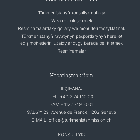
Türkmenistanyň konsullyk gullugy
Wiza resmileşdirmek
Resminamalardaky gollary we möhürleri tassyklatmak
Türkmenistanyň raýatynyň pasportlarynyň hereket
ediş möhletlerini uzaldylandygy barada bellik etmek
Resminamalar
Habarlaşmak üçin
ILÇIHANA:
TEL: +4122 749 10 00
FAX: +4122 749 10 01
SALGY: 23, Avenue de France, 1202 Geneva
E-MAIL: office@turkmenistanmission.ch
KONSULLYK: