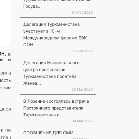
Госуда...
27 Maý 2026
Делегация Туркменистана
участвует в 10-м
Международном форуме ЕЭК
ООН...
27 Apr 2026
ОН, в
ия и
Делегация Национального
центра профсоюзов
арила
Туркменистана посетила
мость
Женев...
ории
25 Mar 2026
В Лозанне состоялась встреча
Постоянного представителя
одаря
Туркменистана п...
04 Mar 2026
га по
СООБЩЕНИЕ ДЛЯ СМИ
стреч