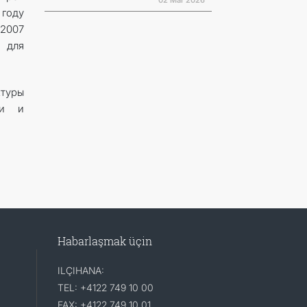
02 Mar 2026
году
 2007
 для
туры
ии и
Habarlaşmak üçin
ILÇIHANA:
TEL: +4122 749 10 00
FAX: +4122 749 10 01