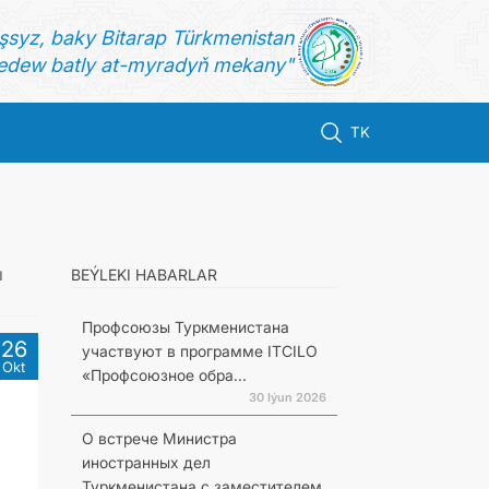
şsyz, baky Bitarap Türkmenistan
dew batly at-myradyň mekany"
TK
и
BEÝLEKI HABARLAR
Профсоюзы Туркменистана
26
участвуют в программе ITCILO
Okt
«Профсоюзное обра...
30 Iýun 2026
О встрече Министра
иностранных дел
Туркменистана с заместителем