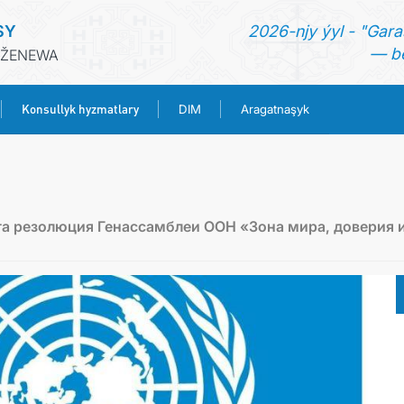
SY
2026-njy ýyl - "Gara
— be
 ŽENEWA
Konsullyk hyzmatlary
DIM
Aragatnaşyk
BAŞ SAHYPA
HABARLAR
а резолюция Генассамблеи ООН «Зона мира, доверия 
TÜRKMENISTAN
KONSULLYK HYZMATLARY
DIM
ARAGATNAŞYK