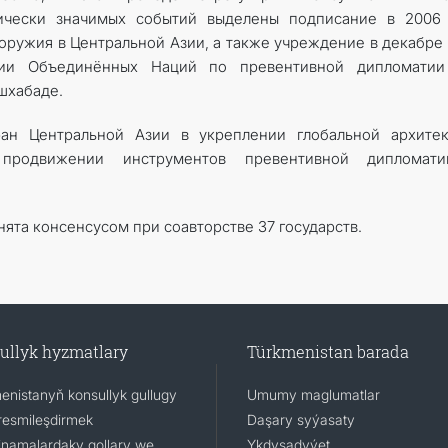
рически значимых событий выделены подписание в 2006 
 оружия в Центральной Азии, а также учреждение в декабре
ации Объединённых Наций по превентивной дипломатии
шхабаде.
ан Центральной Азии в укреплении глобальной архитек
 продвижении инструментов превентивной дипломат
ята консенсусом при соавторстве 37 государств.
ullyk hyzmatlary
Türkmenistan barada
enistanyň konsullyk gullugy
Umumy maglumatlar
resmileşdirmek
Daşary syýasaty
namalardaky gollary we
Ykdysadyýet