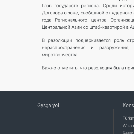
Глав государств региона. Среди исто
Договора о зоне, свободной от ядерного
года Регионального центра Организ
Центральной Азии со штаб-квартирой в А
В резолюции подчеркивается роль стр
нераспространения и разоружения,
миротворчества.
Важно отметить, что резолюция была прин
Gysga ýol
Kons
Türkm
Wiza 
Resmi