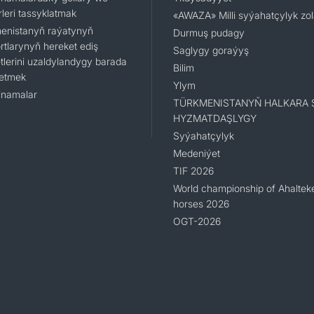
leri tassyklatmak
«AWAZA» Milli syýahatçylyk zo
enistanyň raýatynyň
Durmuş pudagy
rtlarynyň hereket ediş
Saglygy goraýyş
tlerini uzaldylandygy barada
Bilim
 etmek
Ylym
namalar
TÜRKMENISTANYŇ HALKARA 
HYZMATDAŞLYGY
Syýahatçylyk
Medeniýet
TIF 2026
World championship of Ahaltek
horses 2026
OGT-2026