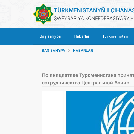
TÜRKMENISTANYŇ ILÇIHANA
ŞWEÝSARIÝA KONFEDERASIÝASY -
Türkmenistan
Baş sahypa
Habarlar
BAŞ SAHYPA
HABARLAR
По инициативе Туркменистана принят
сотрудничества Центральной Азии»