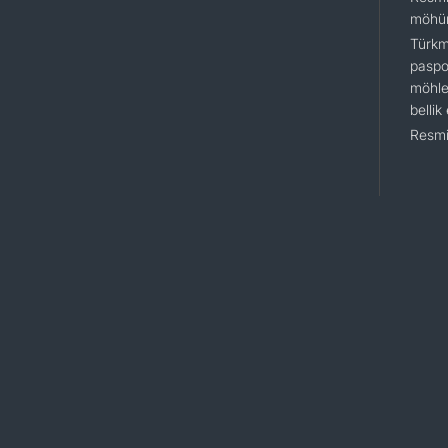
möhür
Türkm
paspo
möhle
bellik
Resmi