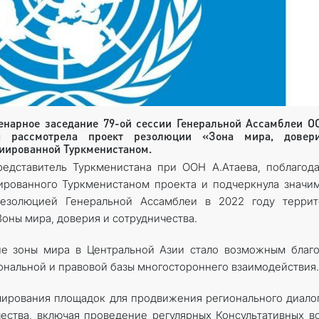
ленарное заседание 79-ой сессии Генеральной Ассамблеи О
ея рассмотрела проект резолюции «Зона мира, довер
циированной Туркменистаном.
едставитель Туркменистана при ООН А.Атаева, поблагод
рованного Туркменистаном проекта и подчеркнула значи
резолюцией Генеральной Ассамблеи в 2022 году террит
Зоны мира, доверия и сотрудничества.
ие зоны мира в Центральной Азии стало возможным благ
ональной и правовой базы многостороннего взаимодействия.
мирования площадок для продвижения регионального диало
ства, включая проведение регулярных Консультативных в