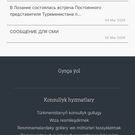
В Лозанне состоялась встреча Постоянного
представителя Туркменистана п...
04 Mar 2026
СООБЩЕНИЕ ДЛЯ СМИ
02 Mar 2026
Gysga ýol
Konsullyk hyzmatlary
Türkmenistanyň konsullyk gullugy
Wiza resmileşdirmek
Resminamalardaky gollary we möhürleri tassyklatmak