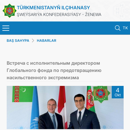
TÜRKMENISTANYŇ ILÇIHANASY
ŞWEÝSARIÝA KONFEDERASIÝASY - ŽENEWA
TK
BAŞ SAHYPA
HABARLAR
HOME
NEWS
Встреча с исполнительным директором
Глобального фонда по предотвращению
TURKMENISTAN
насильственного экстремизма
4
CONSULAR SERVICES
Okt
MFA
CONTACT US